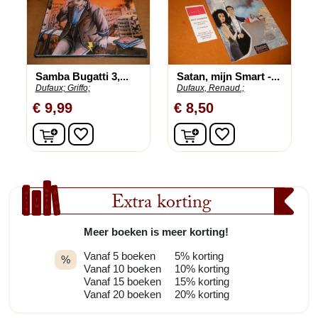
Samba Bugatti 3,...
Satan, mijn Smart -...
Dufaux;
Griffo;
Dufaux, Renaud.;
€ 9,99
€ 8,50
In winkelwagen
In winkelwagen
favorite_border
favorite_border
Extra korting
Meer boeken is meer korting!
Vanaf 5 boeken
5% korting
%
Vanaf 10 boeken
10% korting
Vanaf 15 boeken
15% korting
Vanaf 20 boeken
20% korting