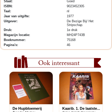
Staat:
Goed
ISBN:
9023452305
Taal:
nl
Jaar van uitgifte:
1977
Uitgever:
De Bezige Bij/ Het
Stripschap.
Druk:
1e druk
Magazijn locatie:
MH24P743B
Boeknummer:
75168
Pagina's:
46
Ook interessant
De Hupbloemerij
Kaarib. 1. De laatste...