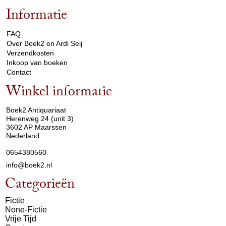
Informatie
arrow_drop_down
FAQ
Over Boek2 en Ardi Seij
Verzendkosten
Inkoop van boeken
Contact
Winkel informatie
arrow_drop_down
Boek2 Antiquariaat
Herenweg 24 (unit 3)
3602 AP Maarssen
Nederland
0654380560
info@boek2.nl
Categorieën
Fictie
None-Fictie
Vrije Tijd