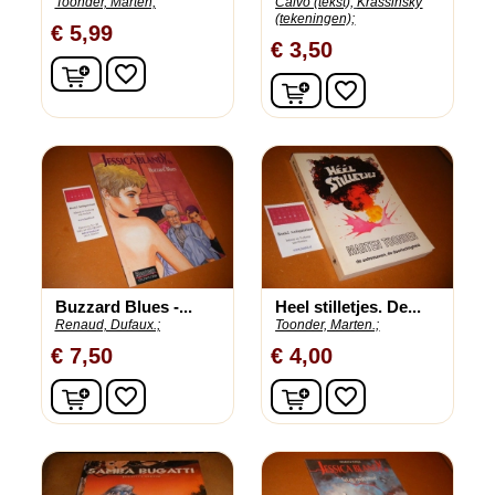
Toonder, Marten;
Calvo (tekst);
Krassinsky
(tekeningen);
€ 5,99
€ 3,50
In winkelwagen
favorite_border
In winkelwagen
favorite_border
Buzzard Blues -...
Heel stilletjes. De...
Renaud, Dufaux.;
Toonder, Marten.;
€ 7,50
€ 4,00
In winkelwagen
In winkelwagen
favorite_border
favorite_border