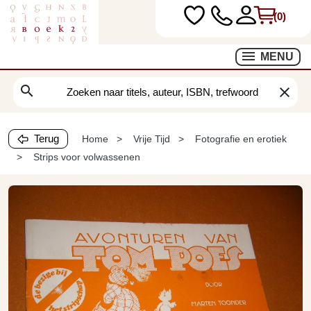
(0)
MENU
search
clear
Terug
Home
Vrije Tijd
Fotografie en erotiek
Strips voor volwassenen