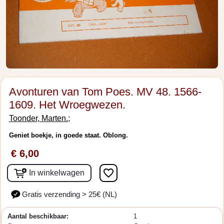
Avonturen van Tom Poes. MV 48. 1566-
1609. Het Wroegwezen.
Toonder, Marten.;
Geniet boekje, in goede staat. Oblong.
€ 6,00
favorite_border
In winkelwagen
Gratis verzending > 25€ (NL)
Aantal beschikbaar:
1