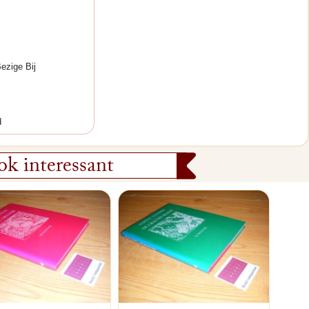
ezige Bij
d
k interessant