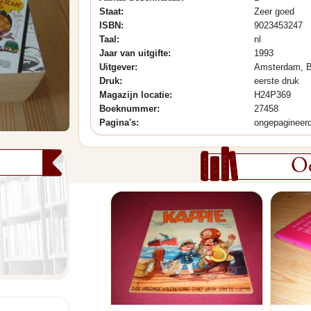
Staat:
Zeer goed
ISBN:
9023453247
Taal:
nl
Jaar van uitgifte:
1993
Uitgever:
Amsterdam, B
Druk:
eerste druk
Magazijn locatie:
H24P369
Boeknummer:
27458
Pagina's:
ongepagineer
Oo