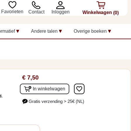
Favorieten
Inloggen
Contact
Winkelwagen
(0)
ormatief
Andere talen
Overige boeken
€ 7,50
favorite_border
In winkelwagen
d.
Gratis verzending > 25€ (NL)