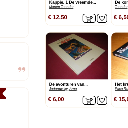
Kappie, 1 De vreemde...
De ko
Marten Toonder;
Toonder,
In winkelwagen
€ 12,50
€ 6,5
favorite_border
De avonturen van...
Het kr
Jodorowsky;
Arno;
Paco Ro
In winkelwagen
€ 6,00
€ 15,
favorite_border