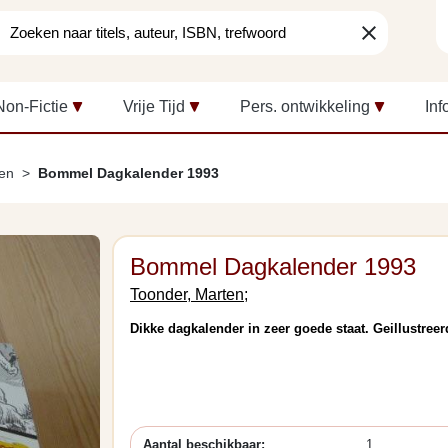
clear
Non-Fictie
Vrije Tijd
Pers. ontwikkeling
Inf
len
Bommel Dagkalender 1993
Bommel Dagkalender 1993
Toonder, Marten;
Dikke dagkalender in zeer goede staat. Geillustreer
Aantal beschikbaar:
1