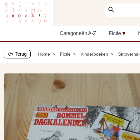
search
Categorieën A-Z
Fictie
Terug
Home
Fictie
Kinderboeken
Stripverha