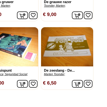
n gruwer
De grauwe razer
 Marten;
Toonder, Marten;
In winkelwagen
In winkelwag
0
€ 9,00
favorite_border
favorite_border
uispunt
De zeeslang - De...
ca;
Seguridad Social;
Marten Toonder;
In winkelwagen
In winkelwag
00
€ 6,50
favorite_border
favorite_border