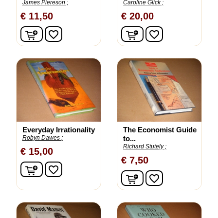
James Piereson ;
Caroline Glick ;
€ 11,50
€ 20,00
In winkelwagen
In winkelwagen
favorite_border
favorite_border
Everyday Irrationality
The Economist Guide
Robyn Dawes ;
to...
Richard Stutely ;
€ 15,00
€ 7,50
In winkelwagen
favorite_border
In winkelwagen
favorite_border