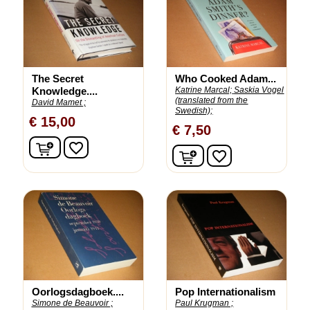
The Secret
Who Cooked Adam...
Knowledge....
Katrine Marcal;
Saskia Vogel
(translated from the
David Mamet ;
Swedish);
€ 15,00
€ 7,50
In winkelwagen
favorite_border
In winkelwagen
favorite_border
Oorlogsdagboek....
Pop Internationalism
Simone de Beauvoir ;
Paul Krugman ;