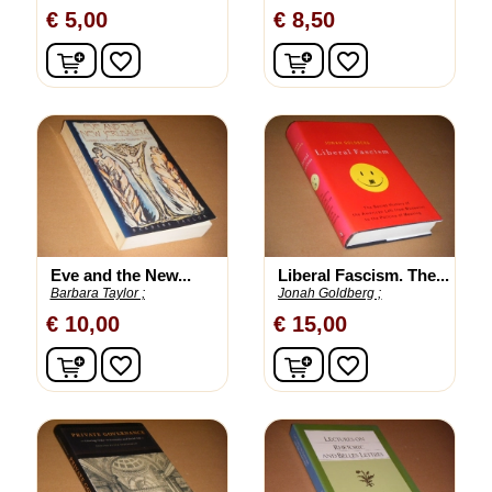
€ 5,00
€ 8,50
In winkelwagen
In winkelwagen
favorite_border
favorite_border
Eve and the New...
Liberal Fascism. The...
Barbara Taylor ;
Jonah Goldberg ;
€ 10,00
€ 15,00
In winkelwagen
In winkelwagen
favorite_border
favorite_border