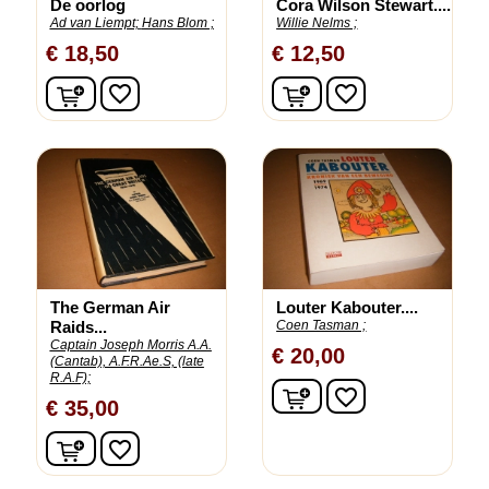
De oorlog
Cora Wilson Stewart....
Ad van Liempt;
Hans Blom ;
Willie Nelms ;
€ 18,50
€ 12,50
In winkelwagen
In winkelwagen
favorite_border
favorite_border
The German Air
Louter Kabouter....
Raids...
Coen Tasman ;
Captain Joseph Morris A.A.
€ 20,00
(Cantab), A.F.R.Ae.S, (late
R.A.F);
In winkelwagen
favorite_border
€ 35,00
In winkelwagen
favorite_border