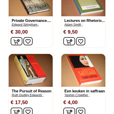
Private Governance....
Lectures on Rhetoric...
Edward Stringham ;
Adam Smith ;
€ 30,00
€ 9,50
In winkelwagen
In winkelwagen
favorite_border
favorite_border
The Pursuit of Reason
Een keuken in saffraan
Ruth Dudley Edwards ;
Yasmin Crowther ;
€ 17,50
€ 4,00
In winkelwagen
In winkelwagen
favorite_border
favorite_border