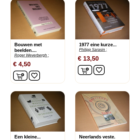
Bouwen met
1977 eine kurze...
beelden....
Philipp Sarasin ;
Roger Weverbergh ;
€ 13,50
€ 4,50
In winkelwagen
favorite_border
In winkelwagen
favorite_border
Een kleine...
Neerlands veste.