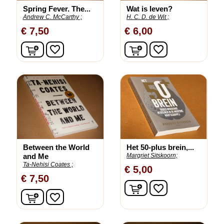
Spring Fever. The...
Wat is leven?
Andrew C. McCarthy ;
H. C. D. de Wit ;
€ 7,50
€ 6,00
In winkelwagen
In winkelwagen
favorite_border
favorite_border
Between the World
Het 50-plus brein,...
and Me
Margriet Sitskoorn;
Ta-Nehisi Coates ;
€ 5,00
€ 7,50
In winkelwagen
favorite_border
In winkelwagen
favorite_border