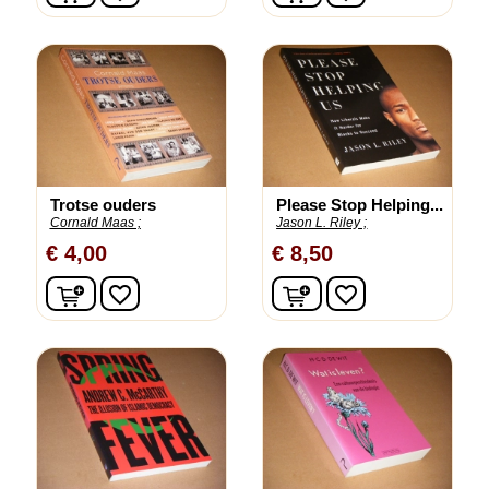
Trotse ouders
Please Stop Helping...
Cornald Maas ;
Jason L. Riley ;
€ 4,00
€ 8,50
In winkelwagen
In winkelwagen
favorite_border
favorite_border