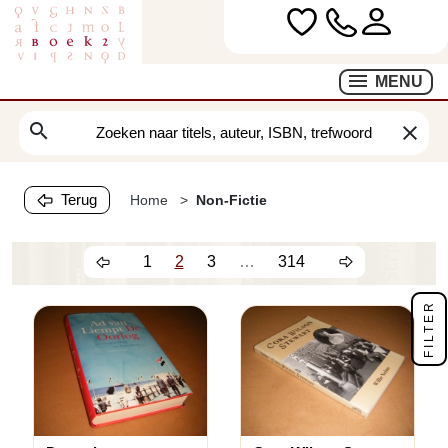
MENU
search
clear
Terug
Home
Non-Fictie
1
2
3
…
314
FILTER