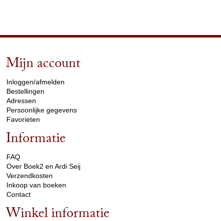
Mijn account
arrow_drop_down
Inloggen/afmelden
Bestellingen
Adressen
Persoonlijke gegevens
Favorieten
Informatie
arrow_drop_down
FAQ
Over Boek2 en Ardi Seij
Verzendkosten
Inkoop van boeken
Contact
Winkel informatie
arrow_drop_down