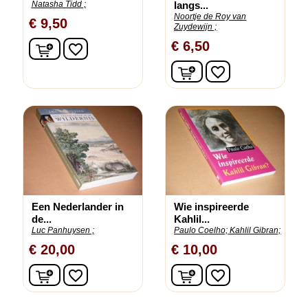
Natasha Tidd ;
langs...
Noortje de Roy van
€ 9,50
Zuydewijn ;
In winkelwagen
€ 6,50
favorite_border
In winkelwagen
favorite_border
Een Nederlander in
Wie inspireerde
de...
Kahlil...
Luc Panhuysen ;
Paulo Coelho;
Kahlil Gibran;
€ 20,00
€ 10,00
In winkelwagen
In winkelwagen
favorite_border
favorite_border