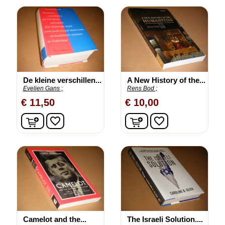
De kleine verschillen...
A New History of the...
Evelien Gans ;
Rens Bod ;
€ 11,50
€ 10,00
In winkelwagen
In winkelwagen
favorite_border
favorite_border
Camelot and the...
The Israeli Solution....