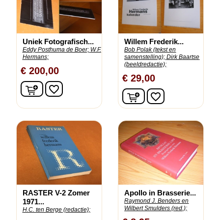
Uniek Fotografisch...
Willem Frederik...
Eddy Posthuma de Boer;
W.F.
Bob Polak (tekst en
Hermans;
samenstelling);
Dirk Baartse
(beeldredactie);
€ 200,00
€ 29,00
In winkelwagen
favorite_border
In winkelwagen
favorite_border
RASTER V-2 Zomer
Apollo in Brasserie...
1971...
Raymond J. Benders en
Wilbert Smulders (red.);
H.C. ten Berge (redactie);