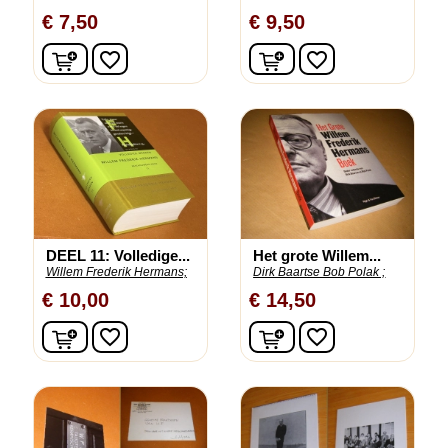
€ 7,50
€ 9,50
In winkelwagen
In winkelwagen
favorite_border
favorite_border
DEEL 11: Volledige...
Het grote Willem...
Willem Frederik Hermans;
Dirk Baartse Bob Polak ;
€ 10,00
€ 14,50
In winkelwagen
In winkelwagen
favorite_border
favorite_border