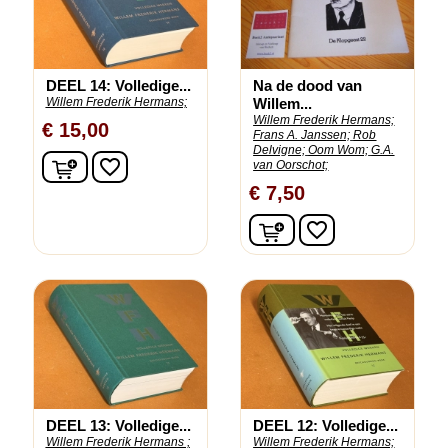
DEEL 14: Volledige...
Na de dood van
Willem Frederik Hermans;
Willem...
Willem Frederik Hermans;
€ 15,00
Frans A. Janssen;
Rob
Delvigne;
Oom Wom;
G.A.
In winkelwagen
favorite_border
van Oorschot;
€ 7,50
In winkelwagen
favorite_border
DEEL 13: Volledige...
DEEL 12: Volledige...
Willem Frederik Hermans ;
Willem Frederik Hermans;