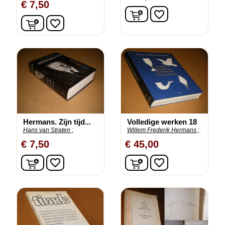
€ 7,50
In winkelwagen
favorite_border
In winkelwagen
favorite_border
Hermans. Zijn tijd...
Volledige werken 18
Hans van Straten ;
Willem Frederik Hermans ;
€ 7,50
€ 45,00
In winkelwagen
In winkelwagen
favorite_border
favorite_border