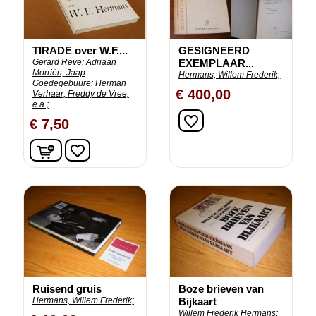
TIRADE over W.F....
GESIGNEERD
Gerard Reve;
Adriaan
EXEMPLAAR...
Morriën;
Jaap
Hermans, Willem Frederik;
Goedegebuure;
Herman
€ 400,00
Verhaar;
Freddy de Vree;
e.a.;
In winkelwagen
favorite_border
€ 7,50
In winkelwagen
favorite_border
Ruisend gruis
Boze brieven van
Hermans, Willem Frederik;
Bijkaart
Willem Frederik Hermans;