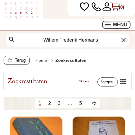
(0)
MENU
search
clear
Terug
Home
Zoekresultaten
Zoekresultaten
139 items
Sorteren
1
2
3
…
5