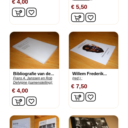
€ 4,00
€ 5,50
In winkelwagen
favorite_border
In winkelwagen
favorite_border
Bibliografie van de...
Willem Frederik...
Frans A. Janssen en Rob
(red.).;
Delvigne (samenstelling);
€ 7,50
€ 4,00
In winkelwagen
favorite_border
In winkelwagen
favorite_border