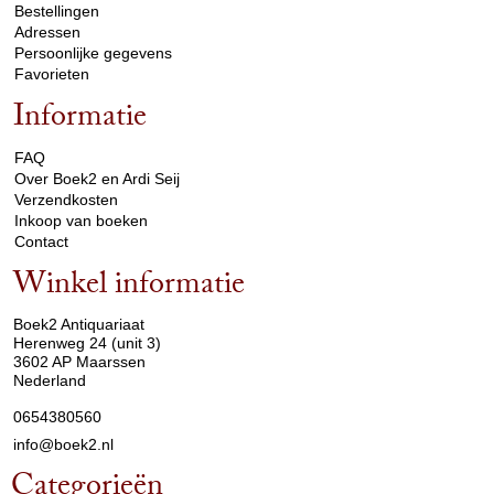
Bestellingen
Adressen
Persoonlijke gegevens
Favorieten
Informatie
arrow_drop_down
FAQ
Over Boek2 en Ardi Seij
Verzendkosten
Inkoop van boeken
Contact
Winkel informatie
arrow_drop_down
Boek2 Antiquariaat
Herenweg 24 (unit 3)
3602 AP Maarssen
Nederland
0654380560
info@boek2.nl
Categorieën