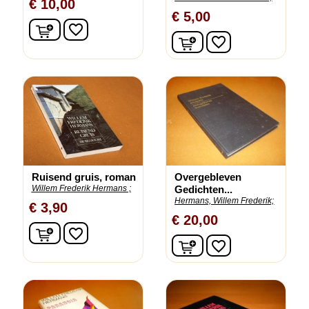
€ 10,00
€ 5,00
In winkelwagen
favorite_border
In winkelwagen
favorite_border
Ruisend gruis, roman
Overgebleven
Willem Frederik Hermans ;
Gedichten...
Hermans, Willem Frederik;
€ 3,90
€ 20,00
In winkelwagen
favorite_border
In winkelwagen
favorite_border