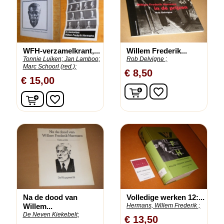
WFH-verzamelkrant,...
Willem Frederik...
Tonnie Luiken;
Jan Lamboo;
Rob Delvigne ;
Marc Schoorl (red.);
€ 8,50
€ 15,00
In winkelwagen
favorite_border
In winkelwagen
favorite_border
Na de dood van
Volledige werken 12:...
Willem...
Hermans, Willem Frederik ;
De Neven Kiekebelt;
€ 13,50