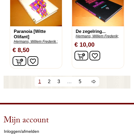
Paranoia [Witte
De zegelring...
Olifant]
Hermans, Willem Frederik;
Hermans, Willem Frederik.;
€ 10,00
€ 8,50
In winkelwagen
favorite_border
In winkelwagen
favorite_border
1
2
3
…
5
Mijn account
arrow_drop_down
Inloggen/afmelden