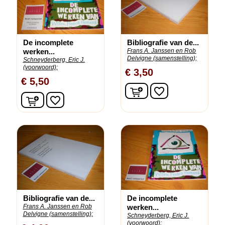
De incomplete
Bibliografie van de...
werken...
Frans A. Janssen en Rob
Delvigne (samenstelling);
Schneyderberg, Eric J.
(voorwoord);
€ 3,50
€ 5,50
In winkelwagen
favorite_border
In winkelwagen
favorite_border
Bibliografie van de...
De incomplete
Frans A. Janssen en Rob
werken...
Delvigne (samenstelling);
Schneyderberg, Eric J.
(voorwoord);