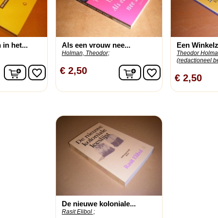
in het...
Als een vrouw nee...
Een Winkelzo
Holman, Theodor;
Theodor Holma
(redactioneel b
In winkelwagen
In winkelwagen
€ 2,50
favorite_border
favorite_border
€ 2,50
De nieuwe koloniale...
Rasit Elibol ;