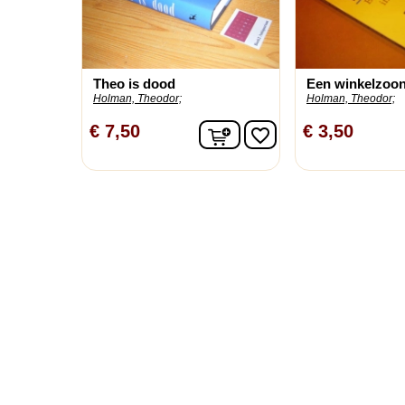
Theo is dood
Een winkelzoon 
Holman, Theodor;
Holman, Theodor;
In winkelwagen
€ 7,50
€ 3,50
favorite_border