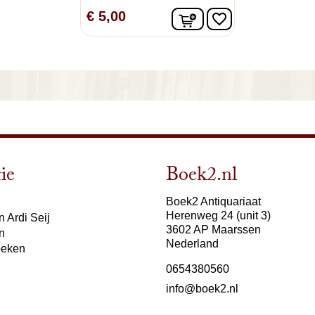
In winkelwagen
€ 5,00
favorite_border
ie
Boek2.nl
Boek2 Antiquariaat
Herenweg 24 (unit 3)
 Ardi Seij
3602 AP Maarssen
n
Nederland
oeken
0654380560
info@boek2.nl