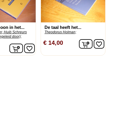
on in het...
De taal heeft het...
n;
Huib Schreurs
Theodorus Holman;
egeleid door);
In winkelwagen
€ 14,00
favorite_border
In winkelwagen
favorite_border