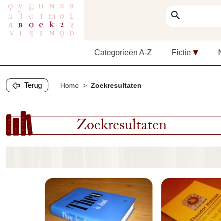
search
Categorieën A-Z
Fictie
Terug
Home
Zoekresultaten
Zoekresultaten