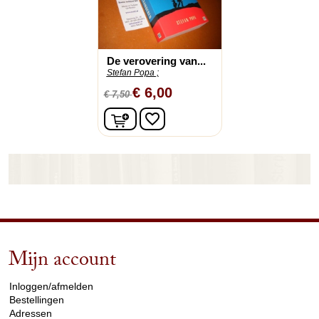
De verovering van...
Stefan Popa ;
€ 6,00
€ 7,50
In winkelwagen
favorite_border
Mijn account
arrow_drop_down
Inloggen/afmelden
Bestellingen
Adressen