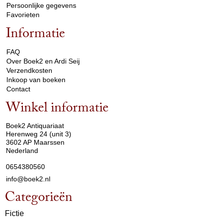
Persoonlijke gegevens
Favorieten
Informatie
arrow_drop_down
FAQ
Over Boek2 en Ardi Seij
Verzendkosten
Inkoop van boeken
Contact
Winkel informatie
arrow_drop_down
Boek2 Antiquariaat
Herenweg 24 (unit 3)
3602 AP Maarssen
Nederland
0654380560
info@boek2.nl
Categorieën
Fictie