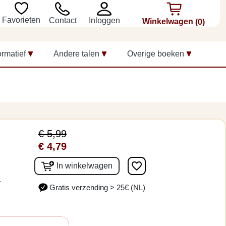
Favorieten
Inloggen
Contact
Winkelwagen
(0)
ormatief
Andere talen
Overige boeken
€ 5,99
€ 4,79
favorite_border
In winkelwagen
.
Gratis verzending > 25€ (NL)