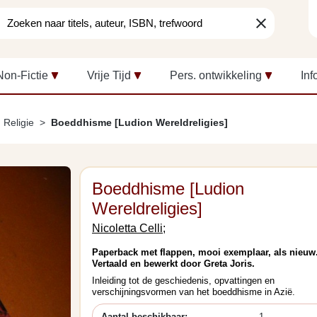
clear
Non-Fictie
Vrije Tijd
Pers. ontwikkeling
Inf
Religie
Boeddhisme [Ludion Wereldreligies]
Boeddhisme [Ludion
Wereldreligies]
Nicoletta Celli;
Paperback met flappen, mooi exemplaar, als nieuw
Vertaald en bewerkt door Greta Joris.
Inleiding tot de geschiedenis, opvattingen en
verschijningsvormen van het boeddhisme in Azië.
Aantal beschikbaar:
1