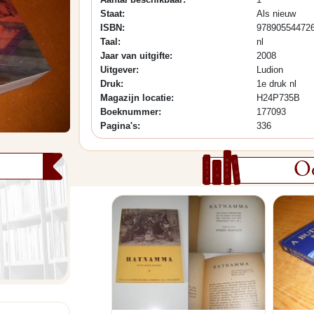
Staat:
Als nieuw
ISBN:
97890554472
Taal:
nl
Jaar van uitgifte:
2008
Uitgever:
Ludion
Druk:
1e druk nl
Magazijn locatie:
H24P735B
Boeknummer:
177093
Pagina's:
336
Oo