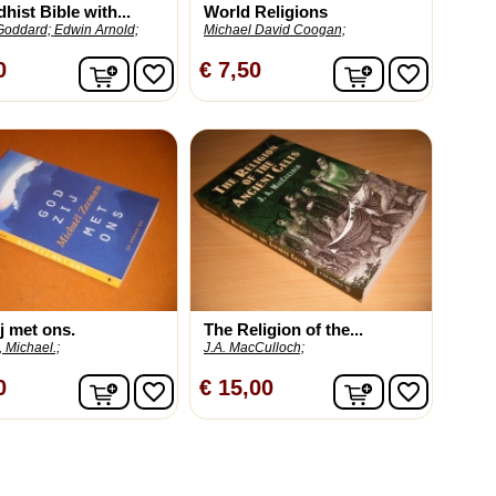
hist Bible with...
World Religions
Goddard;
Edwin Arnold;
Michael David Coogan;
In winkelwagen
In winkelwag
0
€ 7,50
favorite_border
favorite_border
j met ons.
The Religion of the...
 Michael.;
J.A. MacCulloch;
In winkelwagen
In winkelwag
0
€ 15,00
favorite_border
favorite_border