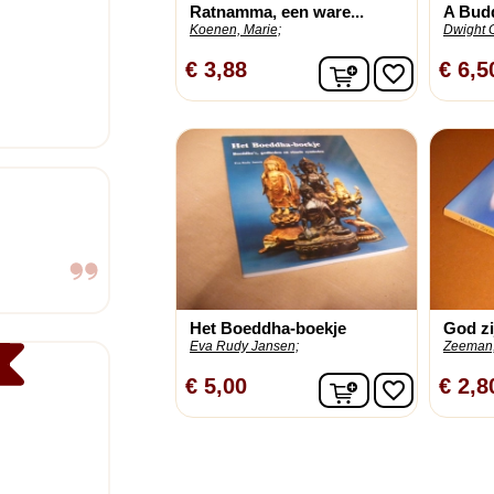
Ratnamma, een ware...
A Budd
Koenen, Marie;
Dwight 
In winkelwagen
€ 3,88
€ 6,5
favorite_border
Het Boeddha-boekje
God zi
Eva Rudy Jansen;
Zeeman,
In winkelwagen
€ 5,00
€ 2,8
favorite_border