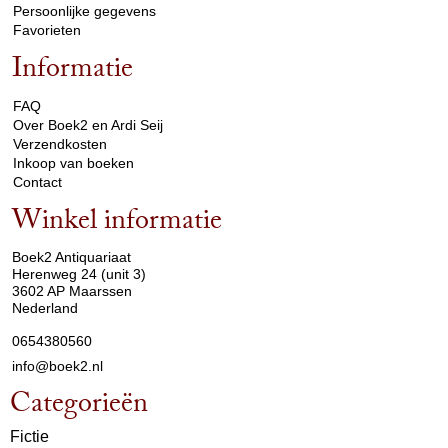
Persoonlijke gegevens
Favorieten
Informatie
arrow_drop_down
FAQ
Over Boek2 en Ardi Seij
Verzendkosten
Inkoop van boeken
Contact
Winkel informatie
arrow_drop_down
Boek2 Antiquariaat
Herenweg 24 (unit 3)
3602 AP Maarssen
Nederland
0654380560
info@boek2.nl
Categorieën
Fictie