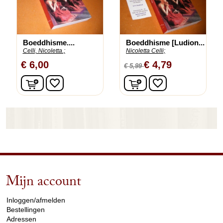
Boeddhisme....
Boeddhisme [Ludion...
Celli, Nicoletta.;
Nicoletta Celli;
€ 6,00
€ 4,79
€ 5,99
In winkelwagen
In winkelwagen
favorite_border
favorite_border
Mijn account
arrow_drop_down
Inloggen/afmelden
Bestellingen
Adressen