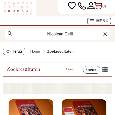
(0)
MENU
search
clear
Terug
Home
Zoekresultaten
Zoekresultaten
2 items
Sorteren