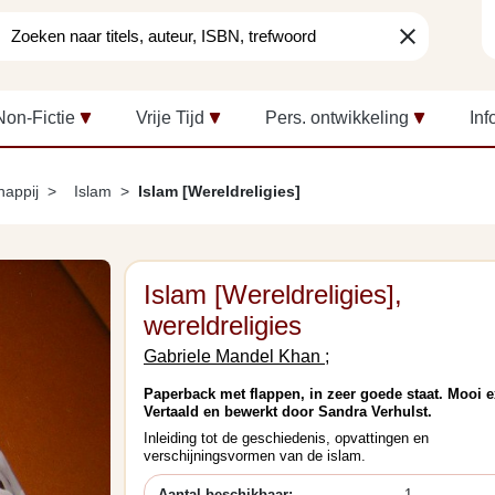
clear
Non-Fictie
Vrije Tijd
Pers. ontwikkeling
Inf
happij
Islam
Islam [Wereldreligies]
Islam [Wereldreligies],
wereldreligies
Gabriele Mandel Khan ;
Paperback met flappen, in zeer goede staat. Mooi e
Vertaald en bewerkt door Sandra Verhulst.
Inleiding tot de geschiedenis, opvattingen en
verschijningsvormen van de islam.
Aantal beschikbaar:
1