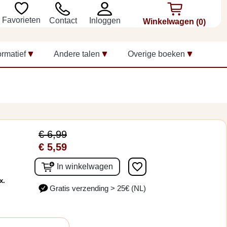
Favorieten
Inloggen
Contact
Winkelwagen
(0)
ormatief
Andere talen
Overige boeken
€ 6,99
€ 5,59
favorite_border
In winkelwagen
x.
Gratis verzending > 25€ (NL)