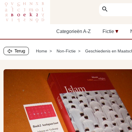
search
Categorieën A-Z
Fictie
Terug
Home
Non-Fictie
Geschiedenis en Maatsc