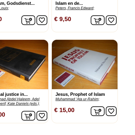
am, Godsdienst...
Islam en de...
Louis;
Peters, Francis Edward;
In winkelwagen
In winkelwag
0
€ 9,50
favorite_border
favorite_border
l justice in...
Jesus, Prophet of Islam
d Abdel Haleem, Adel
Muhammad ʻAta ur-Rahim;
rif, Kate Daniels (eds.);
In winkelwag
€ 15,00
favorite_border
In winkelwagen
00
favorite_border