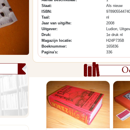
Staat:
Als nieuw
ISBN:
97890554474
Taal:
nl
Jaar van uitgifte:
2008
Uitgever:
Ludion, Uitgev
Druk:
1e druk nl
Magazijn locatie:
H24P735B
Boeknummer:
165836
Pagina's:
336
Oo