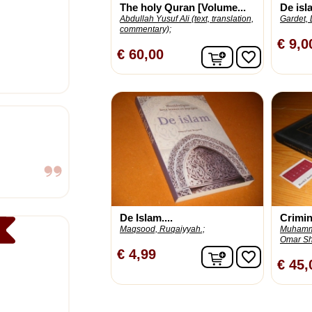
The holy Quran [Volume...
De isl
Abdullah Yusuf Ali (text, translation,
Gardet, 
commentary);
€ 9,0
In winkelwagen
€ 60,00
favorite_border
De Islam....
Crimina
Maqsood, Ruqaiyyah.;
Muhamma
Omar She
In winkelwagen
€ 4,99
favorite_border
€ 45,