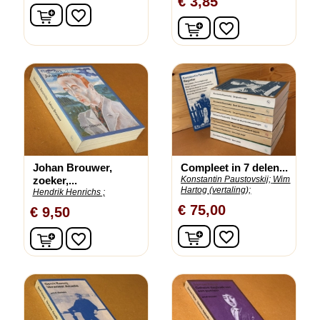
€ 3,85
In winkelwagen
favorite_border
In winkelwagen
favorite_border
Johan Brouwer,
Compleet in 7 delen...
zoeker,...
Konstantin Paustovskij;
Wim
Hartog (vertaling);
Hendrik Henrichs ;
€ 75,00
€ 9,50
In winkelwagen
In winkelwagen
favorite_border
favorite_border