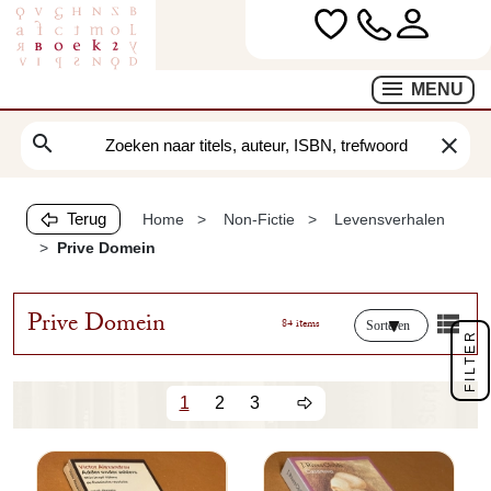
MENU
search
clear
Terug
Home
Non-Fictie
Levensverhalen
Prive Domein
Prive Domein
84 items
Sorteren
FILTER
1
2
3