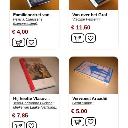
Familieportret van...
Van over het Graf...
Peter J. Claessens
Vladimir Petsjerin;
(samenstelling);
€ 11,50
€ 4,00
In winkelwagen
favorite_border
In winkelwagen
favorite_border
Hij heette Vlasov...
Verwoest Arcadië
Jean-Christophe Buisson;
Gerrit Komrij ;
Mieke van Laake (vertaling);
€ 5,00
€ 7,85
In winkelwagen
favorite_border
In winkelwagen
favorite_border