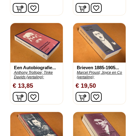
In winkelwagen
In winkelwagen
favorite_border
favorite_border
Een Autobiografie...
Brieven 1885-1905...
Anthony Trollope;
Tinke
Marcel Proust;
Joyce en Co
Davids (vertaling);
(vertaling);
€ 13,85
€ 19,50
In winkelwagen
In winkelwagen
favorite_border
favorite_border