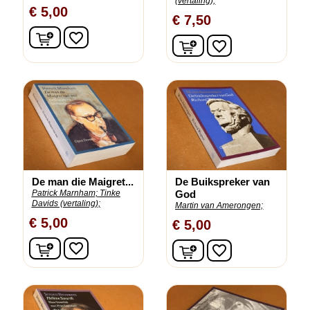
(vertaling);
€ 5,00
€ 7,50
In winkelwagen
favorite_border
In winkelwagen
favorite_border
De man die Maigret...
De Buikspreker van
Patrick Marnham;
Tinke
God
Davids (vertaling);
Martin van Amerongen;
€ 5,00
€ 5,00
In winkelwagen
In winkelwagen
favorite_border
favorite_border