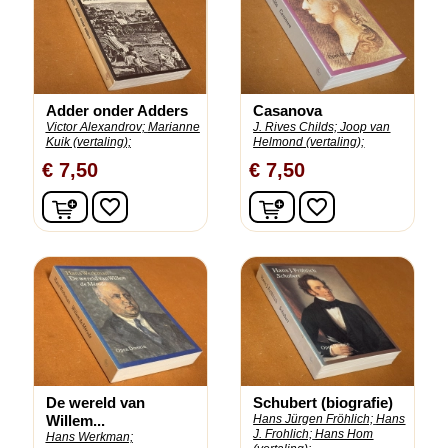
Adder onder Adders
Casanova
Victor Alexandrov;
Marianne
J. Rives Childs;
Joop van
Kuik (vertaling);
Helmond (vertaling);
€ 7,50
€ 7,50
In winkelwagen
In winkelwagen
favorite_border
favorite_border
De wereld van
Schubert (biografie)
Willem...
Hans Jürgen Fröhlich;
Hans
J. Frohlich;
Hans Hom
Hans Werkman;