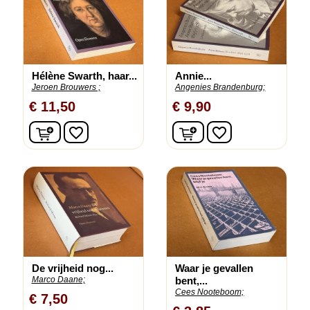
Hélène Swarth, haar...
Annie...
Jeroen Brouwers ;
Angenies Brandenburg;
€ 11,50
€ 9,90
In winkelwagen
In winkelwagen
favorite_border
favorite_border
De vrijheid nog...
Waar je gevallen
Marco Daane;
bent,...
Cees Nooteboom;
€ 7,50