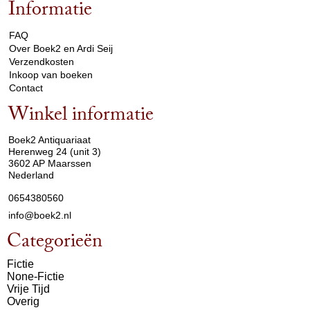
Informatie
arrow_drop_down
FAQ
Over Boek2 en Ardi Seij
Verzendkosten
Inkoop van boeken
Contact
Winkel informatie
arrow_drop_down
Boek2 Antiquariaat
Herenweg 24 (unit 3)
3602 AP Maarssen
Nederland
0654380560
info@boek2.nl
Categorieën
Fictie
None-Fictie
Vrije Tijd
Overig