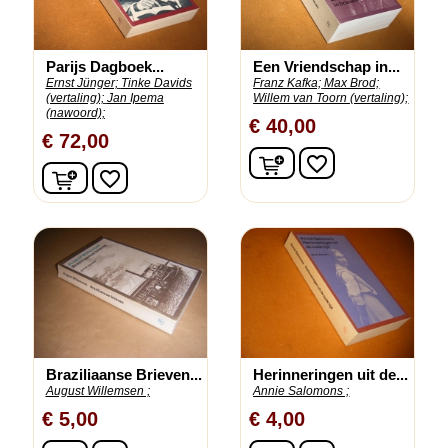
Parijs Dagboek...
Een Vriendschap in...
Ernst Jünger;
Tinke Davids
Franz Kafka;
Max Brod;
(vertaling);
Jan Ipema
Willem van Toorn (vertaling);
(nawoord);
€ 40,00
€ 72,00
In winkelwagen
favorite_border
In winkelwagen
favorite_border
Braziliaanse Brieven...
Herinneringen uit de...
August Willemsen ;
Annie Salomons ;
€ 5,00
€ 4,00