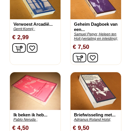
Verwoest Arcadië...
Geheim Dagboek van
Gerrit Komrij ;
een...
Samuel Pepys;
Heleen ten
€ 2,99
Holt (vertaling en inleiding);
In winkelwagen
€ 7,50
favorite_border
In winkelwagen
favorite_border
Ik beken ik heb...
Briefwisseling met...
Pablo Neruda ;
Adrianus Roland Holst;
€ 4,50
€ 9,50