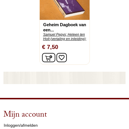
Geheim Dagboek van
een...
Samuel Pepys;
Heleen ten
Holt (vertaling en inleiding);
€ 7,50
In winkelwagen
favorite_border
Mijn account
arrow_drop_down
Inloggen/afmelden