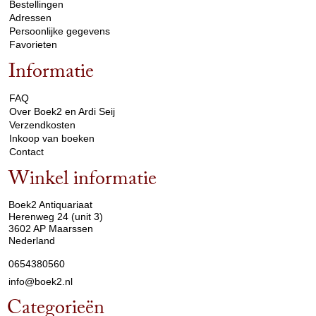
Bestellingen
Adressen
Persoonlijke gegevens
Favorieten
Informatie
arrow_drop_down
FAQ
Over Boek2 en Ardi Seij
Verzendkosten
Inkoop van boeken
Contact
Winkel informatie
arrow_drop_down
Boek2 Antiquariaat
Herenweg 24 (unit 3)
3602 AP Maarssen
Nederland
0654380560
info@boek2.nl
Categorieën