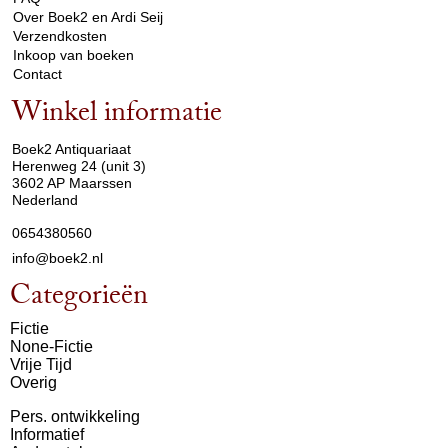
Over Boek2 en Ardi Seij
Verzendkosten
Inkoop van boeken
Contact
Winkel informatie
arrow_drop_down
Boek2 Antiquariaat
Herenweg 24 (unit 3)
3602 AP Maarssen
Nederland
0654380560
info@boek2.nl
Categorieën
Fictie
None-Fictie
Vrije Tijd
Overig
Pers. ontwikkeling
Informatief