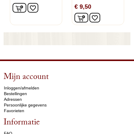
In winkelwagen
€ 9,50
favorite_border
In winkelwagen
favorite_border
Mijn account
arrow_drop_down
Inloggen/afmelden
Bestellingen
Adressen
Persoonlijke gegevens
Favorieten
Informatie
arrow_drop_down
FAQ