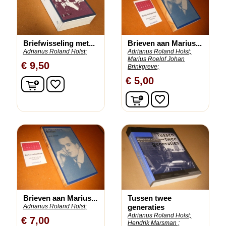
Briefwisseling met...
Brieven aan Marius...
Adrianus Roland Holst;
Adrianus Roland Holst;
Marius Roelof Johan
€ 9,50
Brinkgreve;
€ 5,00
In winkelwagen
favorite_border
In winkelwagen
favorite_border
Brieven aan Marius...
Tussen twee
Adrianus Roland Holst;
generaties
Adrianus Roland Holst;
€ 7,00
Hendrik Marsman ;