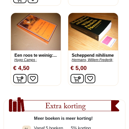
Een roos te weinig:...
Scheppend nihilisme
Hugo Camps ;
Hermans, Willem Frederik;
€ 4,50
€ 5,00
In winkelwagen
In winkelwagen
favorite_border
favorite_border
Extra korting
Meer boeken is meer korting!
Vanaf 5 boeken
5% korting