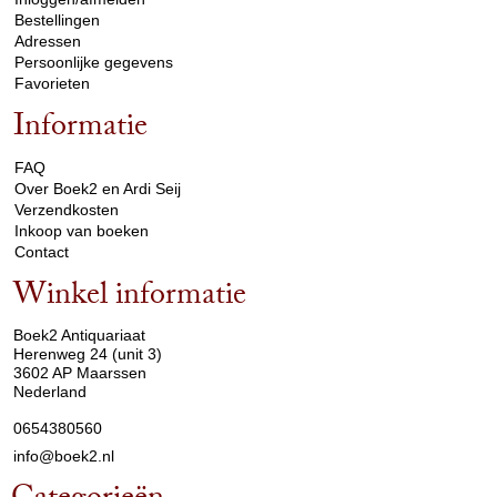
Bestellingen
Adressen
Persoonlijke gegevens
Favorieten
Informatie
arrow_drop_down
FAQ
Over Boek2 en Ardi Seij
Verzendkosten
Inkoop van boeken
Contact
Winkel informatie
arrow_drop_down
Boek2 Antiquariaat
Herenweg 24 (unit 3)
3602 AP Maarssen
Nederland
0654380560
info@boek2.nl