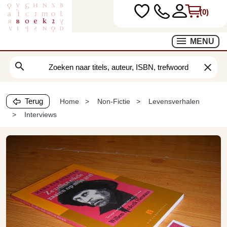
(0)
MENU
search
clear
Terug
Home
Non-Fictie
Levensverhalen
Interviews