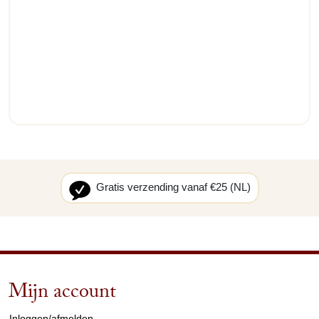
Gratis verzending vanaf €25 (NL)
Mijn account
arrow_drop_down
Inloggen/afmelden