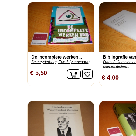
De incomplete werken...
Bibliografie van
Schneyderberg, Eric J. (voorwoord);
Frans A. Janssen e
(samenstelling);
In winkelwagen
€ 5,50
favorite_border
€ 4,00