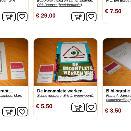
Boer;
W.F.
Bob Polak (tekst en samenstelling);
H.C. ten Berge (
Dirk Baartse (beeldredactie);
€ 7,50
In winkelwagen
In winkelwagen
€ 29,00
favorite_border
favorite_border
ant,...
De incomplete werken...
Bibliografie 
Lamboo;
Marc
Schneyderberg, Eric J. (voorwoord);
Frans A. Janss
(samenstelling)
In winkelwagen
€ 5,50
favorite_border
In winkelwagen
€ 3,50
favorite_border