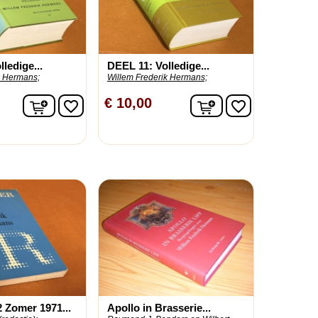
ledige...
DEEL 11: Volledige...
k Hermans;
Willem Frederik Hermans;
In winkelwagen
In winkelwagen
€ 10,00
favorite_border
favorite_border
Zomer 1971...
Apollo in Brasserie...