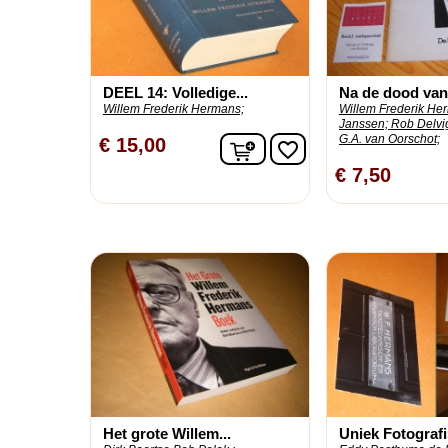
DEEL 14: Volledige...
Na de dood van 
Willem Frederik Hermans;
Willem Frederik He
Janssen;
Rob Delvi
G.A. van Oorschot;
In winkelwagen
€ 15,00
favorite_border
€ 7,50
Het grote Willem...
Uniek Fotografi