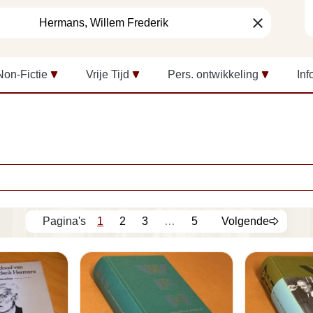
clear
Non-Fictie
Vrije Tijd
Pers. ontwikkeling
Inf
1
2
3
…
5
Volgende