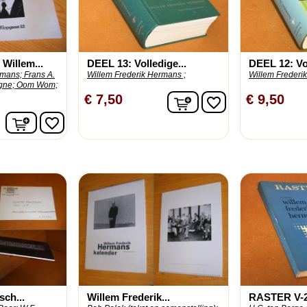
Willem...
DEEL 13: Volledige...
DEEL 12: Vol
rmans;
Frans A.
Willem Frederik Hermans ;
Willem Frederi
gne;
Oom Wom;
In winkelwagen
€ 7,50
€ 9,50
favorite_border
In winkelwagen
favorite_border
sch...
Willem Frederik...
RASTER V-2 