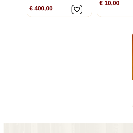
€ 10,00
In winkelwagen
€ 400,00
favorite_border