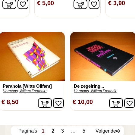
In winkelwagen
In winkelwagen
€ 5,00
€ 3,90
favorite_border
favorite_border
Paranoia [Witte Olifant]
De zegelring...
Hermans, Willem Frederik.;
Hermans, Willem Frederik;
In winkelwagen
In wi
€ 8,50
€ 10,00
favorite_border
favorite_border
1
2
3
…
5
Volgende