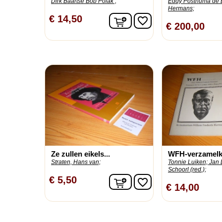
Dirk Baartse Bob Polak ;
Eddy Posthuma de 
Hermans;
In winkelwagen
€ 14,50
favorite_border
€ 200,00
Ze zullen eikels...
WFH-verzamelkr
Straten, Hans van;
Tonnie Luiken;
Jan 
Schoorl (red.);
In winkelwagen
€ 5,50
favorite_border
€ 14,00