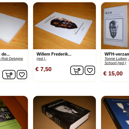
 de...
Willem Frederik...
WFH-verzame
n Rob Delvigne
(red.).;
Tonnie Luiken;
Schoorl (red.);
In winkelwagen
€ 7,50
favorite_border
In winkelwagen
€ 15,00
favorite_border