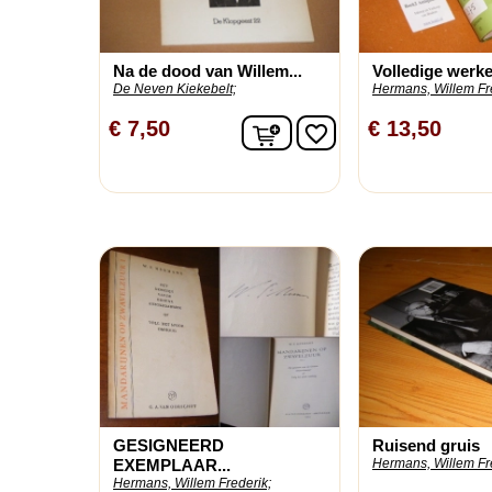
Na de dood van Willem...
Volledige werken
De Neven Kiekebelt;
Hermans, Willem Fre
In winkelwagen
€ 7,50
€ 13,50
favorite_border
GESIGNEERD
Ruisend gruis
EXEMPLAAR...
Hermans, Willem Fr
Hermans, Willem Frederik;