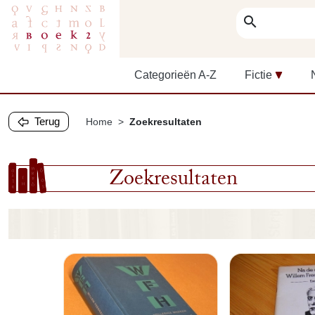
search
Categorieën A-Z
Fictie
Terug
Home
Zoekresultaten
Zoekresultaten