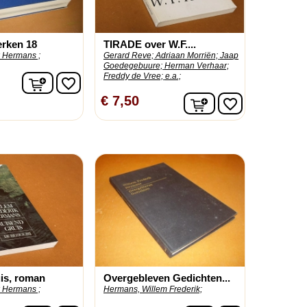
erken 18
TIRADE over W.F....
k Hermans ;
Gerard Reve;
Adriaan Morriën;
Jaap
Goedegebuure;
Herman Verhaar;
Freddy de Vree;
e.a.;
In winkelwagen
favorite_border
In winkelwagen
€ 7,50
favorite_border
is, roman
Overgebleven Gedichten...
k Hermans ;
Hermans, Willem Frederik;