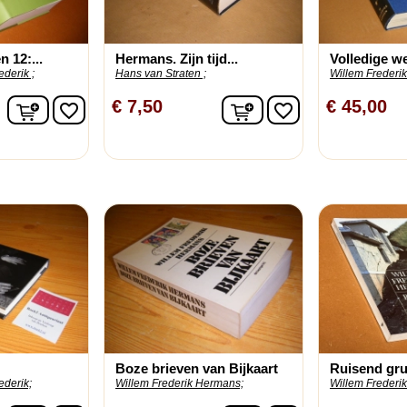
 12:...
Hermans. Zijn tijd...
Volledige w
derik ;
Hans van Straten ;
Willem Frederi
In winkelwagen
In winkelwagen
€ 7,50
€ 45,00
favorite_border
favorite_border
Boze brieven van Bijkaart
Ruisend gru
ederik;
Willem Frederik Hermans;
Willem Frederi