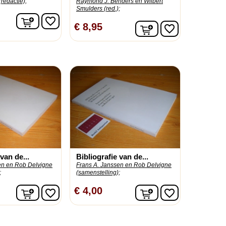
redactie);
Raymond J. Benders en Wilbert
Smulders (red.);
In winkelwagen
favorite_border
In winkelwagen
€ 8,95
favorite_border
van de...
Bibliografie van de...
en en Rob Delvigne
Frans A. Janssen en Rob Delvigne
;
(samenstelling);
In winkelwagen
In winkelwagen
€ 4,00
favorite_border
favorite_border