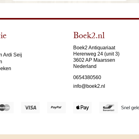
ie
Boek2.nl
Boek2 Antiquariaat
Herenweg 24 (unit 3)
 Ardi Seij
3602 AP Maarssen
n
Nederland
oeken
0654380560
info@boek2.nl
Snel gel