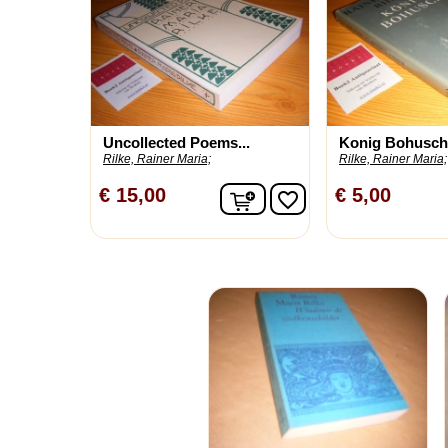
Uncollected Poems...
Konig Bohusch
Rilke, Rainer Maria;
Rilke, Rainer Maria;
In winkelwagen
€ 15,00
€ 5,00
favorite_border