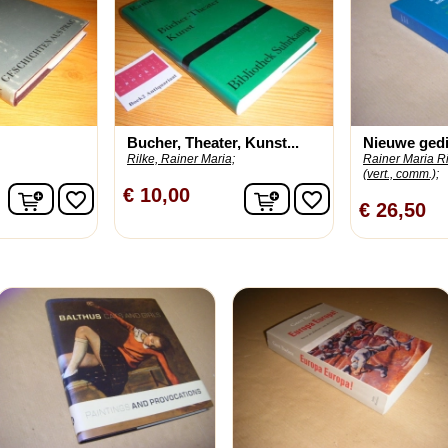
Bucher, Theater, Kunst...
Nieuwe gedic
Rilke, Rainer Maria;
Rainer Maria Ri
(vert., comm.);
In winkelwagen
In winkelwagen
€ 10,00
favorite_border
favorite_border
€ 26,50