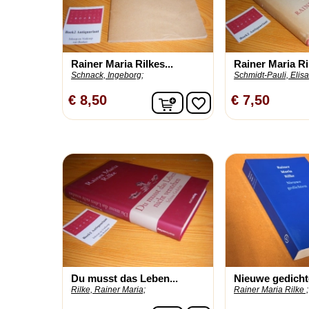
Rainer Maria Rilkes...
Rainer Maria Ril
Schnack, Ingeborg;
Schmidt-Pauli, Elis
In winkelwagen
€ 8,50
€ 7,50
favorite_border
Du musst das Leben...
Nieuwe gedicht
Rilke, Rainer Maria;
Rainer Maria Rilke ;