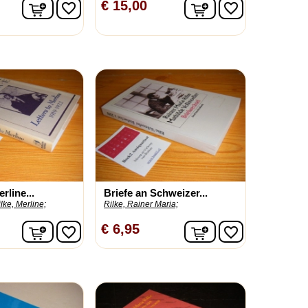
In winkelwagen
In winkelwagen
€ 15,00
favorite_border
favorite_border
rline...
Briefe an Schweizer...
lke, Merline;
Rilke, Rainer Maria;
In winkelwagen
In winkelwagen
€ 6,95
favorite_border
favorite_border