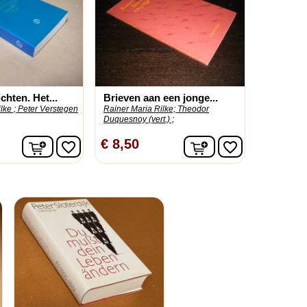
hten. Het...
Brieven aan een jonge...
lke ;
Peter Verstegen
Rainer Maria Rilke;
Theodor
Duquesnoy (vert.) ;
In winkelwagen
In winkelwagen
€ 8,50
favorite_border
favorite_border