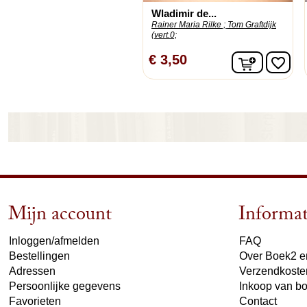
Wladimir de...
Rainer Maria Rilke ;
Tom Graftdijk
(vert.0;
In winke
€ 3,50
favorite_border
Mijn account
Informat
Inloggen/afmelden
FAQ
Bestellingen
Over Boek2 en
Adressen
Verzendkoste
Persoonlijke gegevens
Inkoop van b
Favorieten
Contact