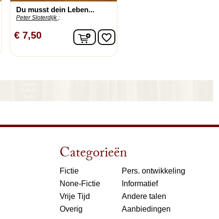
Du musst dein Leben...
Peter Sloterdijk ;
nkelwagen
In winkelwagen
€ 7,50
favorite_border
Categorieën
Fictie
Pers. ontwikkeling
None-Fictie
Informatief
Vrije Tijd
Andere talen
Overig
Aanbiedingen