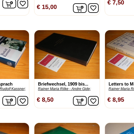
In winkelwagen
€ 7,50
favorite_border
In winkelwagen
€ 15,00
favorite_border
sprach
Briefwechsel, 1909 bis...
Letters to Me
 Rudolf Kassner;
Rainer Maria Rilke - Andre Gide;
Rainer Maria Ri
In winkelwagen
In winkelwagen
€ 8,50
€ 8,95
favorite_border
favorite_border