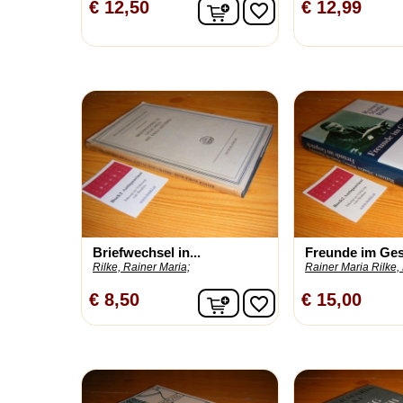
In winkelwagen
€ 12,50
€ 12,99
favorite_border
Briefwechsel in...
Freunde im Ge
Rilke, Rainer Maria;
Rainer Maria Rilke,
In winkelwagen
€ 8,50
€ 15,00
favorite_border