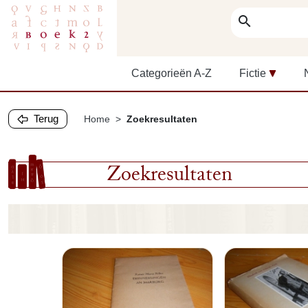
search
Categorieën A-Z
Fictie
Terug
Home
Zoekresultaten
Zoekresultaten