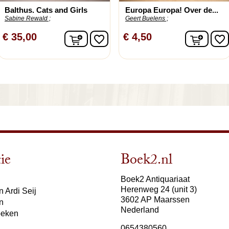
Balthus. Cats and Girls
Europa Europa! Over de...
Sabine Rewald ;
Geert Buelens ;
In winkelwagen
In wi
€ 35,00
€ 4,50
favorite_border
favorite_border
lwagen
ie
Boek2.nl
Boek2 Antiquariaat
Herenweg 24 (unit 3)
 Ardi Seij
3602 AP Maarssen
n
Nederland
oeken
0654380560