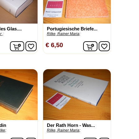
es Glas....
Portugiesische Briefe...
r ;
Rilke, Rainer Maria;
In winkelwagen
In winkelwagen
€ 6,50
favorite_border
favorite_border
din
Der Rath Horn - Was...
lke;
Rilke, Rainer Maria;