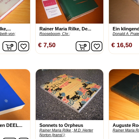
ke,...
Rainer Maria Rilke, De...
Ein klingend
abeth von;
Rooseboom, Chr.;
Donald A. Prate
In winkelwagen
In winkelwagen
€ 7,50
€ 16,50
favorite_border
favorite_border
en DEEL...
Sonnets to Orpheus
Auguste Ro
Rainer Maria Rilke ;
M.D. Herter
Rainer Maria Ri
Norton (transl.);