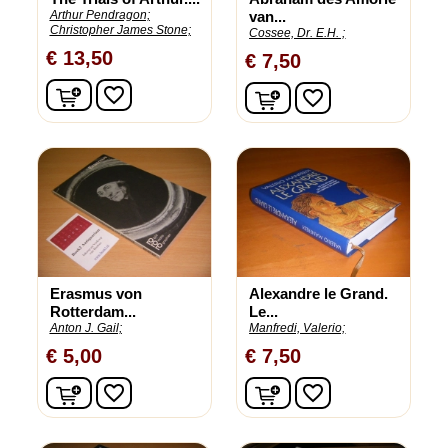
Arthur Pendragon;
van...
Christopher James Stone;
Cossee, Dr. E.H. ;
€ 13,50
€ 7,50
In winkelwagen
In winkelwagen
favorite_border
favorite_border
Erasmus von
Alexandre le Grand.
Rotterdam...
Le...
Anton J. Gail;
Manfredi, Valerio;
€ 5,00
€ 7,50
In winkelwagen
In winkelwagen
favorite_border
favorite_border