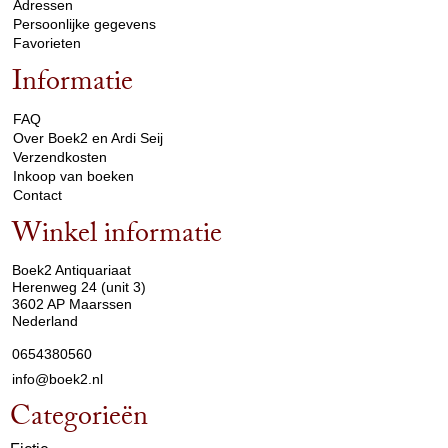
Adressen
Persoonlijke gegevens
Favorieten
Informatie
arrow_drop_down
FAQ
Over Boek2 en Ardi Seij
Verzendkosten
Inkoop van boeken
Contact
Winkel informatie
arrow_drop_down
Boek2 Antiquariaat
Herenweg 24 (unit 3)
3602 AP Maarssen
Nederland
0654380560
info@boek2.nl
Categorieën