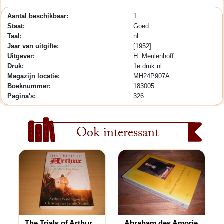
Aantal beschikbaar:
1
Staat:
Goed
Taal:
nl
Jaar van uitgifte:
[1952]
Uitgever:
H. Meulenhoff
Druk:
1e druk nl
Magazijn locatie:
MH24P907A
Boeknummer:
183005
Pagina's:
326
Ook interessant
The Trials of Arthur....
Abraham des Amorie