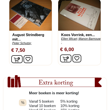
August Strindberg
Koos Vorrink, een...
mit...
Ellen Wicart;
Manon Barnouw
;
Peter Schutze;
€ 6,00
€ 7,50
In winkelwagen
In winkelwagen
favorite_border
favorite_border
Extra korting
Meer boeken is meer korting!
Vanaf 5 boeken
5% korting
%
Vanaf 10 boeken
10% korting