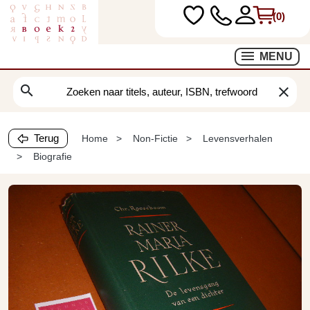
(0)
MENU
search
clear
Terug
Home
Non-Fictie
Levensverhalen
Biografie