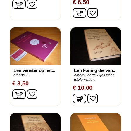
€ 6,50
In winkelwagen
favorite_border
In winkelwagen
favorite_border
Een venster op het...
Een koning die van...
Alberts, A.;
Albert Alberts;
Alje Olthof
(stofomslag) ;
€ 3,50
€ 10,00
In winkelwagen
favorite_border
In winkelwagen
favorite_border