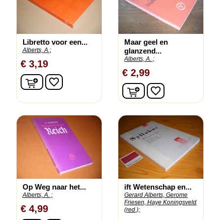
Libretto voor een...
Maar geel en
Alberts, A.;
glanzend...
Alberts, A. ;
€ 3,19
€ 2,99
In winkelwagen
favorite_border
In winkelwagen
favorite_border
Op Weg naar het...
ift Wetenschap en...
Alberts, A. ;
Gerard Alberts, Gerome
Friesen, Haye Koningsveld
€ 4,99
(red.);