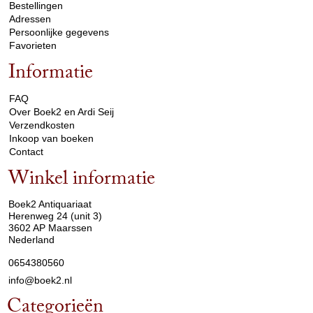
Bestellingen
Adressen
Persoonlijke gegevens
Favorieten
Informatie
arrow_drop_down
FAQ
Over Boek2 en Ardi Seij
Verzendkosten
Inkoop van boeken
Contact
Winkel informatie
arrow_drop_down
Boek2 Antiquariaat
Herenweg 24 (unit 3)
3602 AP Maarssen
Nederland
0654380560
info@boek2.nl
Categorieën