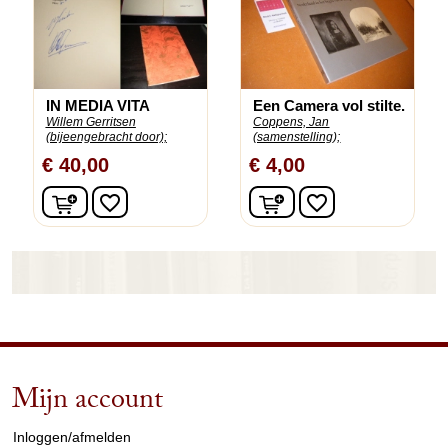
IN MEDIA VITA
Een Camera vol stilte.
Willem Gerritsen
Coppens, Jan
(bijeengebracht door);
(samenstelling);
€ 40,00
€ 4,00
In winkelwagen
In winkelwagen
favorite_border
favorite_border
Mijn account
arrow_drop_down
Inloggen/afmelden