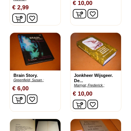
€ 10,00
€ 2,99
In winkelwagen
favorite_border
In winkelwagen
favorite_border
Brain Story.
Jonkheer Wijsgeer.
Greenfield, Susan.;
De...
Marryat, Frederick.;
€ 6,00
€ 10,00
In winkelwagen
favorite_border
In winkelwagen
favorite_border