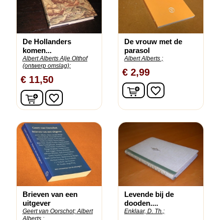
De Hollanders
De vrouw met de
komen...
parasol
Albert Alberts Alje Olthof
Albert Alberts ;
(ontwerp omslag);
€ 2,99
€ 11,50
In winkelwagen
favorite_border
In winkelwagen
favorite_border
Brieven van een
Levende bij de
uitgever
dooden....
Geert van Oorschot;
Albert
Enklaar, D. Th.;
Alberts ;