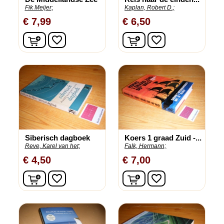
Fik Meijer;
Kaplan, Robert D.;
€ 7,99
€ 6,50
In winkelwagen
In winkelwagen
favorite_border
favorite_border
Siberisch dagboek
Koers 1 graad Zuid -...
Reve, Karel van het;
Falk, Hermann;
€ 4,50
€ 7,00
In winkelwagen
In winkelwagen
favorite_border
favorite_border