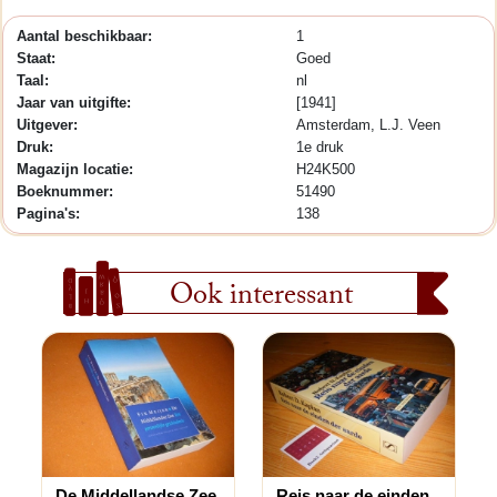
Aantal beschikbaar:
1
Staat:
Goed
Taal:
nl
Jaar van uitgifte:
[1941]
Uitgever:
Amsterdam, L.J. Veen
Druk:
1e druk
Magazijn locatie:
H24K500
Boeknummer:
51490
Pagina's:
138
Ook interessant
De Middellandse Zee
Reis naar de einden...