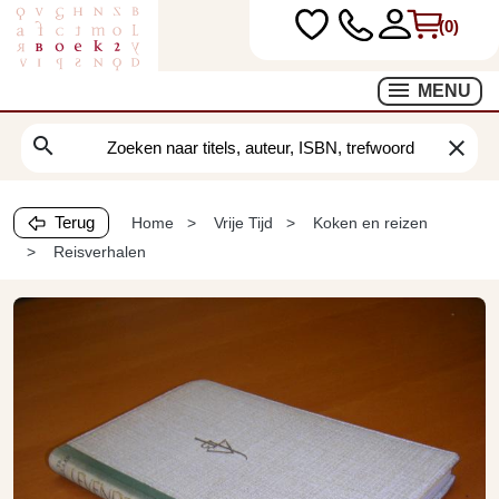
(0)
MENU
search
clear
Terug
Home
Vrije Tijd
Koken en reizen
Reisverhalen