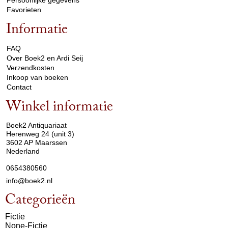
Persoonlijke gegevens
Favorieten
Informatie
arrow_drop_down
FAQ
Over Boek2 en Ardi Seij
Verzendkosten
Inkoop van boeken
Contact
Winkel informatie
arrow_drop_down
Boek2 Antiquariaat
Herenweg 24 (unit 3)
3602 AP Maarssen
Nederland
0654380560
info@boek2.nl
Categorieën
Fictie
None-Fictie