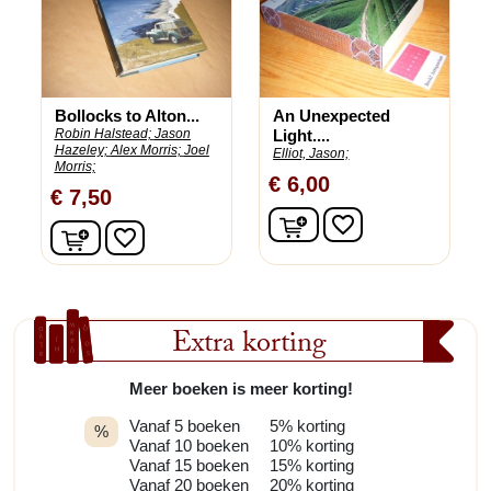
Bollocks to Alton...
An Unexpected
Robin Halstead;
Jason
Light....
Hazeley;
Alex Morris;
Joel
Elliot, Jason;
Morris;
€ 6,00
€ 7,50
In winkelwagen
favorite_border
In winkelwagen
favorite_border
Extra korting
Meer boeken is meer korting!
Vanaf 5 boeken
5% korting
%
Vanaf 10 boeken
10% korting
Vanaf 15 boeken
15% korting
Vanaf 20 boeken
20% korting