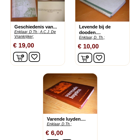
Geschiedenis van...
Levende bij de
Enklaar, D.Th.;
A.C.J. De
dooden....
Vrankrijker;
Enklaar, D. Th.;
€ 19,00
€ 10,00
In winkelwagen
In winkelwagen
favorite_border
favorite_border
Varende luyden....
Enklaar, D.Th.;
€ 6,00