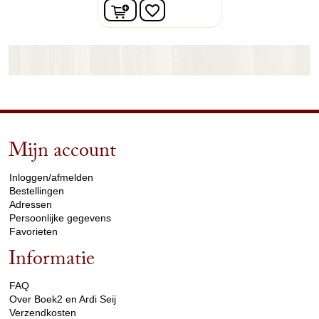
In winkelwagen
favorite_border
Mijn account
arrow_drop_down
Inloggen/afmelden
Bestellingen
Adressen
Persoonlijke gegevens
Favorieten
Informatie
arrow_drop_down
FAQ
Over Boek2 en Ardi Seij
Verzendkosten