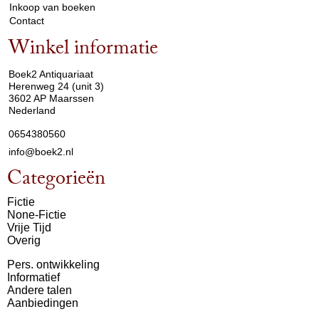
Inkoop van boeken
Contact
Winkel informatie
arrow_drop_down
Boek2 Antiquariaat
Herenweg 24 (unit 3)
3602 AP Maarssen
Nederland
0654380560
info@boek2.nl
Categorieën
Fictie
None-Fictie
Vrije Tijd
Overig
Pers. ontwikkeling
Informatief
Andere talen
Aanbiedingen