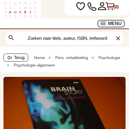
(0)
MENU
search
clear
Terug
Home
Pers. ontwikkeling
Psychologie
Psychologie algemeen