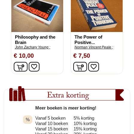
Philosophy and the
The Power of
Brain
Positive...
John Zachary Young ;
Norman Vincent Peale ;
€ 10,00
€ 7,50
In winkelwagen
In winkelwagen
favorite_border
favorite_border
Extra korting
Meer boeken is meer korting!
Vanaf 5 boeken
5% korting
%
Vanaf 10 boeken
10% korting
Vanaf 15 boeken
15% korting