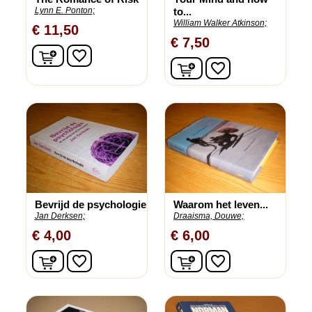
Lynn E. Ponton;
to...
William Walker Atkinson;
€ 11,50
€ 7,50
In winkelwagen
favorite_border
In winkelwagen
favorite_border
Bevrijd de psychologie
Waarom het leven...
Jan Derksen;
Draaisma, Douwe;
€ 4,00
€ 6,00
In winkelwagen
In winkelwagen
favorite_border
favorite_border