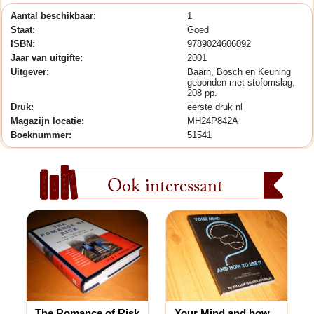
Aantal beschikbaar:
1
Staat:
Goed
ISBN:
9789024606092
Jaar van uitgifte:
2001
Uitgever:
Baarn, Bosch en Keuning
gebonden met stofomslag,
208 pp.
Druk:
eerste druk nl
Magazijn locatie:
MH24P842A
Boeknummer:
51541
Ook interessant
The Romance of Risk
Your Mind and how