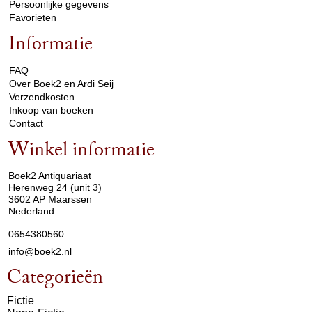
Persoonlijke gegevens
Favorieten
Informatie
arrow_drop_down
FAQ
Over Boek2 en Ardi Seij
Verzendkosten
Inkoop van boeken
Contact
Winkel informatie
arrow_drop_down
Boek2 Antiquariaat
Herenweg 24 (unit 3)
3602 AP Maarssen
Nederland
0654380560
info@boek2.nl
Categorieën
Fictie