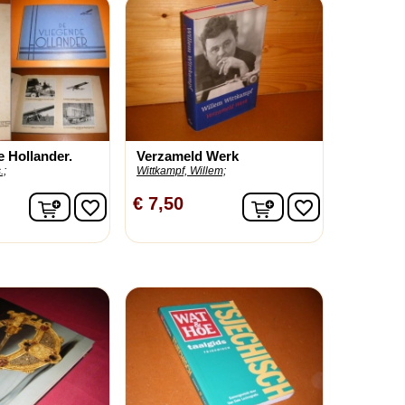
e Hollander.
Verzameld Werk
.;
Wittkampf, Willem;
In winkelwagen
In winkelwagen
€ 7,50
favorite_border
favorite_border