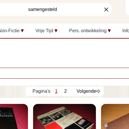
clear
Non-Fictie
Vrije Tijd
Pers. ontwikkeling
Inf
1
2
Volgende