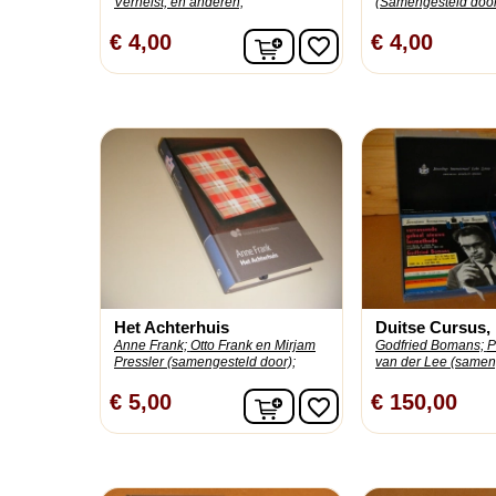
Verhelst, en anderen;
(Samengesteld door
In winkelwagen
€ 4,00
€ 4,00
favorite_border
Het Achterhuis
Duitse Cursus, 
Anne Frank;
Otto Frank en Mirjam
Godfried Bomans;
P
Pressler (samengesteld door);
van der Lee (samen
In winkelwagen
€ 5,00
€ 150,00
favorite_border