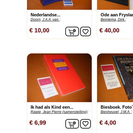
Nederlandse...
Ode aan Frysla
Doorn, J.A.A. van.;
Beintema, Dirk.;
In winkelwagen
€ 10,00
€ 40,00
favorite_border
Ik had als Kind een...
Biesboek. Foto`s
Rawie, Jean Pierre (samenstelling);
Biesheuvel, J.M.A. ;
In winkelwagen
€ 6,99
€ 4,00
favorite_border