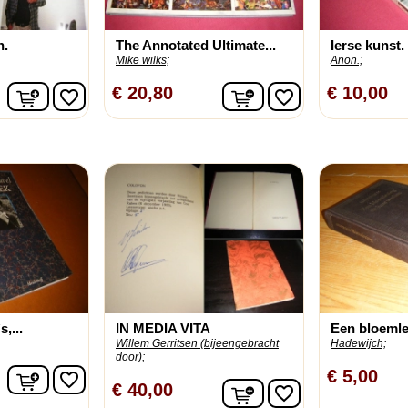
n.
The Annotated Ultimate...
Ierse kunst. 
Mike wilks;
Anon.;
In winkelwagen
In winkelwagen
€ 20,80
€ 10,00
favorite_border
favorite_border
,...
IN MEDIA VITA
Een bloemlez
Willem Gerritsen (bijeengebracht
Hadewijch;
door);
In winkelwagen
€ 5,00
favorite_border
In winkelwagen
€ 40,00
favorite_border