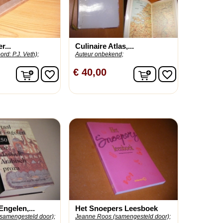
r...
Culinaire Atlas,...
rd: P.J. Veth);
Auteur onbekend;
In winkelwagen
In winkelwagen
€ 40,00
favorite_border
favorite_border
Engelen,...
Het Snoepers Leesboek
(samengesteld door);
Jeanne Roos (samengesteld door);