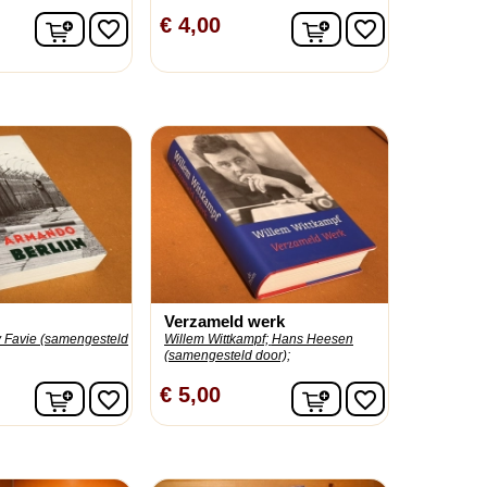
In winkelwagen
In winkelwagen
€ 4,00
favorite_border
favorite_border
Verzameld werk
y Favie (samengesteld
Willem Wittkampf;
Hans Heesen
(samengesteld door);
In winkelwagen
In winkelwagen
€ 5,00
favorite_border
favorite_border