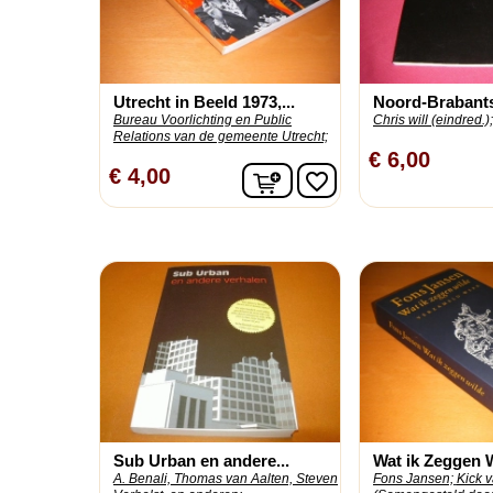
Utrecht in Beeld 1973,...
Noord-Brabant
Bureau Voorlichting en Public
Chris will (eindred.);
Relations van de gemeente Utrecht;
€ 6,00
In winkelwagen
€ 4,00
favorite_border
Sub Urban en andere...
Wat ik Zeggen W
A. Benali, Thomas van Aalten, Steven
Fons Jansen;
Kick 