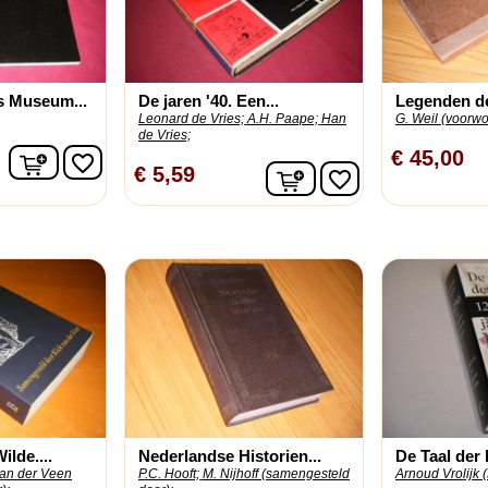
s Museum...
De jaren '40. Een...
Legenden de
Leonard de Vries;
A.H. Paape;
Han
G. Weil (voorwoo
de Vries;
In winkelwagen
€ 45,00
favorite_border
In winkelwagen
€ 5,59
favorite_border
ilde....
Nederlandse Historien...
De Taal der 
van der Veen
P.C. Hooft;
M. Nijhoff (samengesteld
Arnoud Vrolijk 