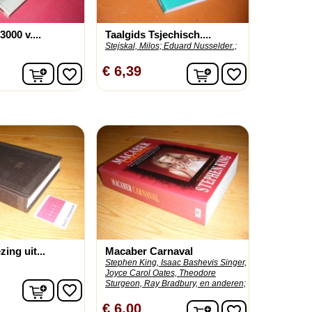
3000 v....
Taalgids Tsjechisch....
Stejskal, Milos;
Eduard Nusselder.;
In winkelwagen
In winkelwagen
€ 6,39
favorite_border
favorite_border
ing uit...
Macaber Carnaval
Stephen King, Isaac Bashevis Singer,
Joyce Carol Oates, Theodore
Sturgeon, Ray Bradbury, en anderen;
In winkelwagen
favorite_border
In winkelwagen
€ 6,00
favorite_border