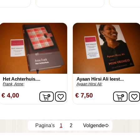
Het Achterhuis....
Ayaan Hirsi Ali leest...
Frank, Anne;
Ayaan Hirsi Ali;
In winkelwagen
In wi
€ 4,00
€ 7,50
favorite_border
favorite_border
1
2
Volgende