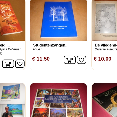
id,...
Studentenzangen...
De vliegend
Sylvia Witteman
N.I.A.;
Diverse auteurs
);
In winkelwagen
€ 11,50
€ 10,00
favorite_border
In winkelwagen
favorite_border