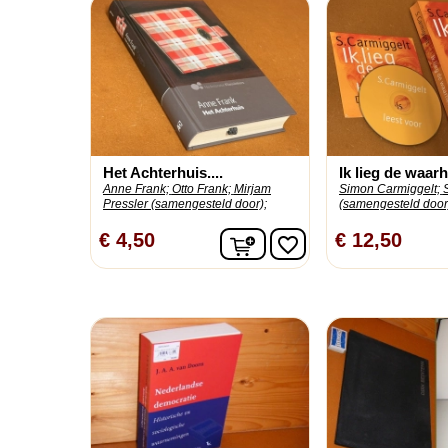
Het Achterhuis....
Ik lieg de waarhe
Anne Frank;
Otto Frank;
Mirjam
Simon Carmiggelt;
Pressler (samengesteld door);
(samengesteld door
In winkelwagen
€ 4,50
€ 12,50
favorite_border