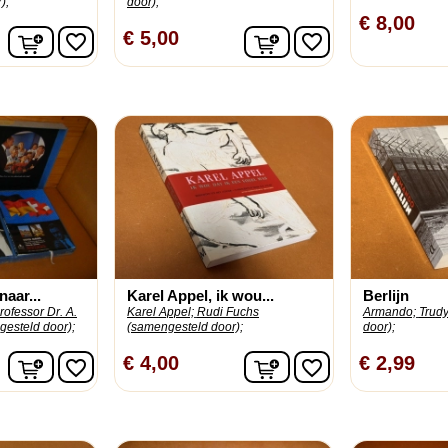
);
door);
€ 8,00
In winkelwagen
In winkelwagen
€ 5,00
favorite_border
favorite_border
naar...
Karel Appel, ik wou...
Berlijn
rofessor Dr. A.
Karel Appel;
Rudi Fuchs
Armando;
Trud
gesteld door);
(samengesteld door);
door);
In winkelwagen
In winkelwagen
€ 4,00
€ 2,99
favorite_border
favorite_border