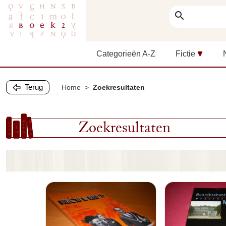
search
Categorieën A-Z
Fictie
Terug
Home
Zoekresultaten
Zoekresultaten