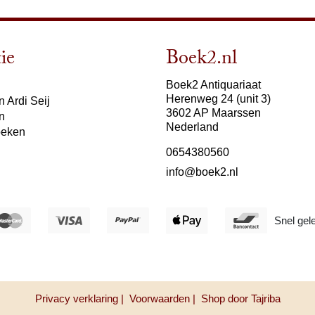
ie
Boek2.nl
Boek2 Antiquariaat
Herenweg 24 (unit 3)
 Ardi Seij
3602 AP Maarssen
n
Nederland
oeken
0654380560
info@boek2.nl
Snel gel
Privacy verklaring |
Voorwaarden |
Shop door Tajriba