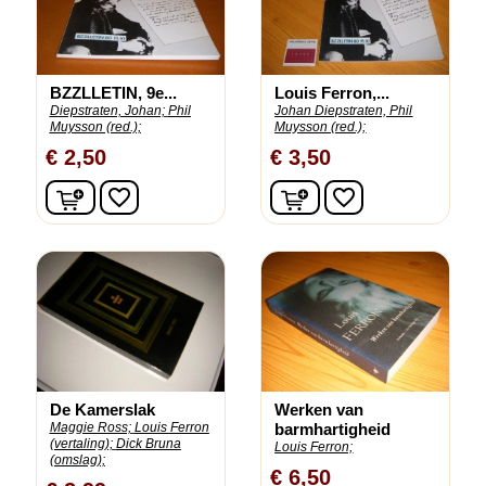
BZZLLETIN, 9e...
Louis Ferron,...
Diepstraten, Johan;
Phil
Johan Diepstraten, Phil
Muysson (red.);
Muysson (red.);
€ 2,50
€ 3,50
In winkelwagen
In winkelwagen
favorite_border
favorite_border
De Kamerslak
Werken van
Maggie Ross;
Louis Ferron
barmhartigheid
(vertaling);
Dick Bruna
Louis Ferron;
(omslag);
€ 6,50