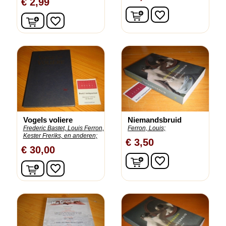
€ 2,99
In winkelwagen
favorite_border
In winkelwagen
favorite_border
Vogels voliere
Niemandsbruid
Frederic Bastet, Louis Ferron,
Ferron, Louis;
Kester Freriks, en anderen;
€ 3,50
€ 30,00
In winkelwagen
favorite_border
In winkelwagen
favorite_border