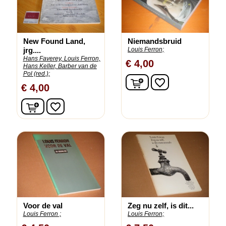
New Found Land,
Niemandsbruid
jrg....
Louis Ferron;
Hans Faverey, Louis Ferron,
€ 4,00
Hans Keller, Barber van de
Pol (red.);
In winkelwagen
favorite_border
€ 4,00
In winkelwagen
favorite_border
Voor de val
Zeg nu zelf, is dit...
Louis Ferron ;
Louis Ferron;