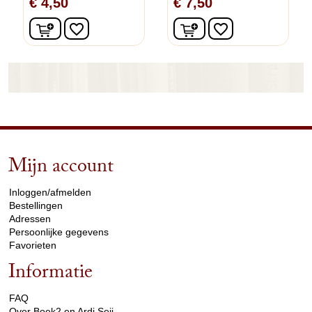
€ 4,50
€ 7,50
In winkelwagen
In winkelwagen
favorite_border
favorite_border
Mijn account
arrow_drop_down
Inloggen/afmelden
Bestellingen
Adressen
Persoonlijke gegevens
Favorieten
Informatie
arrow_drop_down
FAQ
Over Boek2 en Ardi Seij