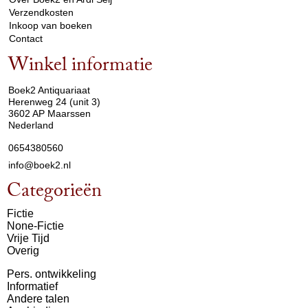
Verzendkosten
Inkoop van boeken
Contact
Winkel informatie
arrow_drop_down
Boek2 Antiquariaat
Herenweg 24 (unit 3)
3602 AP Maarssen
Nederland
0654380560
info@boek2.nl
Categorieën
Fictie
None-Fictie
Vrije Tijd
Overig
Pers. ontwikkeling
Informatief
Andere talen