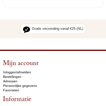
Gratis verzending vanaf €25 (NL)
Mijn account
arrow_drop_down
Inloggen/afmelden
Bestellingen
Adressen
Persoonlijke gegevens
Favorieten
Informatie
arrow_drop_down