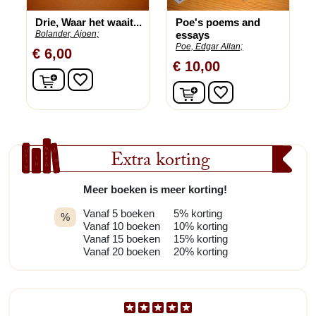
Drie, Waar het waait...
Poe's poems and
Bolander, Ajoen;
essays
Poe, Edgar Allan;
€ 6,00
€ 10,00
In winkelwagen
favorite_border
In winkelwagen
favorite_border
Extra korting
Meer boeken is meer korting!
Vanaf 5 boeken
5% korting
%
Vanaf 10 boeken
10% korting
Vanaf 15 boeken
15% korting
Vanaf 20 boeken
20% korting