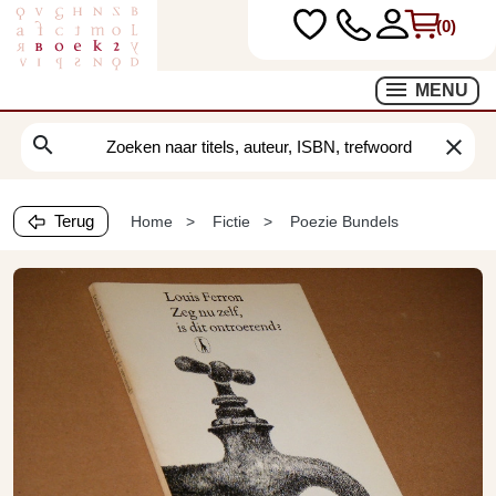
(0)
MENU
search
clear
Terug
Home
Fictie
Poezie Bundels