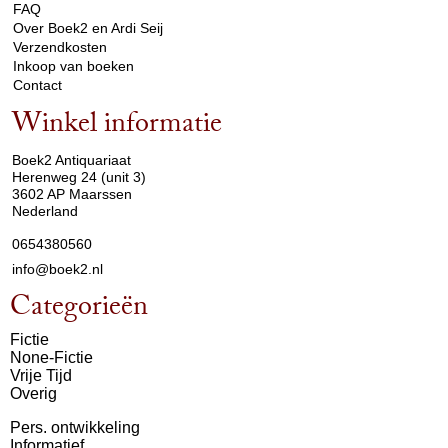
FAQ
Over Boek2 en Ardi Seij
Verzendkosten
Inkoop van boeken
Contact
Winkel informatie
arrow_drop_down
Boek2 Antiquariaat
Herenweg 24 (unit 3)
3602 AP Maarssen
Nederland
0654380560
info@boek2.nl
Categorieën
Fictie
None-Fictie
Vrije Tijd
Overig
Pers. ontwikkeling
Informatief