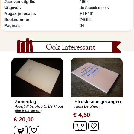
Jaar van uitgifte:
1967
Uitgever:
de Arbeiderspers
Magazijn locatie:
PTR161
Boeknummer:
246983
Pagina's:
34
Ook interessant
Zomerdag
Etruskische gezangen
Aldert Witte;
Nico G. Berkhout
Hans Berghuis ;
(linoleumsnede);
€ 4,50
€ 20,00
In winkelwagen
favorite_border
In winkelwagen
favorite_border