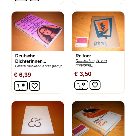
Deutsche
Reitoer
Dichterinnen...
Duinkerken, A. van
(inleiding);
Gisela Brinker-Gabler (red.);
€ 3,50
€ 6,39
In winkelwagen
In winkelwagen
favorite_border
favorite_border