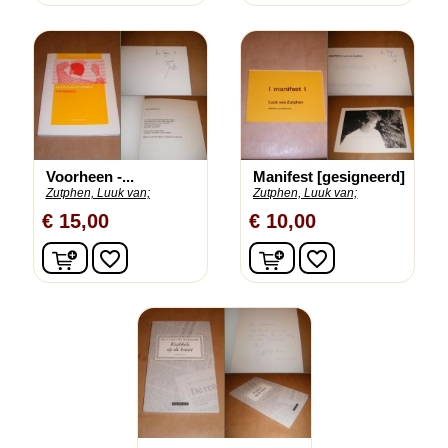
Voorheen -...
Manifest [gesigneerd]
Zutphen, Luuk van;
Zutphen, Luuk van;
€ 15,00
€ 10,00
In winkelwagen
In winkelwagen
favorite_border
favorite_border