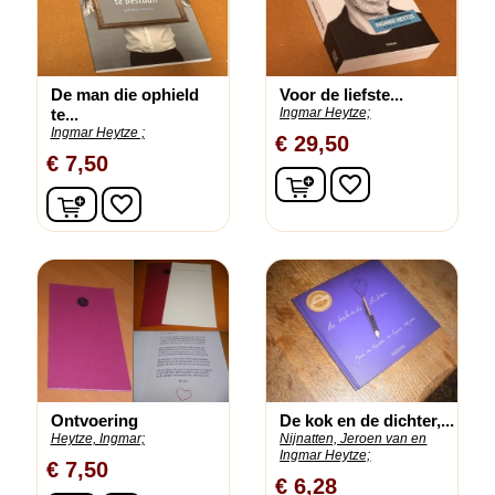
De man die ophield
Voor de liefste...
te...
Ingmar Heytze;
Ingmar Heytze ;
€ 29,50
€ 7,50
In winkelwagen
favorite_border
In winkelwagen
favorite_border
Ontvoering
De kok en de dichter,...
Heytze, Ingmar;
Nijnatten, Jeroen van en
Ingmar Heytze;
€ 7,50
€ 6,28