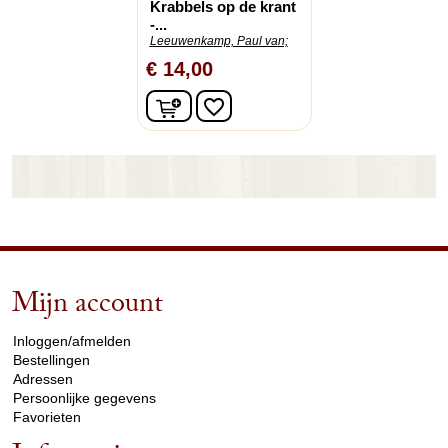
Krabbels op de krant
-...
Leeuwenkamp, Paul van;
€ 14,00
In winkelwagen
favorite_border
Mijn account
arrow_drop_down
Inloggen/afmelden
Bestellingen
Adressen
Persoonlijke gegevens
Favorieten