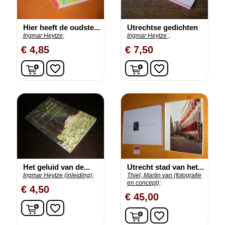
Hier heeft de oudste...
Utrechtse gedichten
Ingmar Heytze;
Ingmar Heytze ;
€ 4,85
€ 7,50
In winkelwagen
In winkelwagen
favorite_border
favorite_border
Het geluid van de...
Utrecht stad van het...
Ingmar Heytze (inleiding);
Thiel, Martin van (fotografie
en concept);
€ 4,50
€ 45,00
In winkelwagen
favorite_border
In winkelwagen
favorite_border