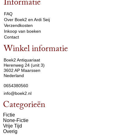
Informatie
arrow_drop_down
FAQ
Over Boek2 en Ardi Seij
Verzendkosten
Inkoop van boeken
Contact
Winkel informatie
arrow_drop_down
Boek2 Antiquariaat
Herenweg 24 (unit 3)
3602 AP Maarssen
Nederland
0654380560
info@boek2.nl
Categorieën
Fictie
None-Fictie
Vrije Tijd
Overig