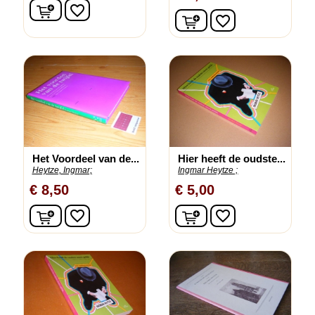
In winkelwagen
favorite_border
In winkelwagen
favorite_border
Het Voordeel van de...
Hier heeft de oudste...
Heytze, Ingmar;
Ingmar Heytze ;
€ 8,50
€ 5,00
In winkelwagen
In winkelwagen
favorite_border
favorite_border