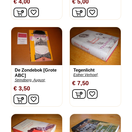
€ 4,00
€ 5,00
In winkelwagen
In winkelwagen
favorite_border
favorite_border
De Zondebok [Grote
Tegenlicht
ABC]
Esther Verhoef;
Strindberg, August;
€ 7,50
€ 3,50
In winkelwagen
favorite_border
In winkelwagen
favorite_border