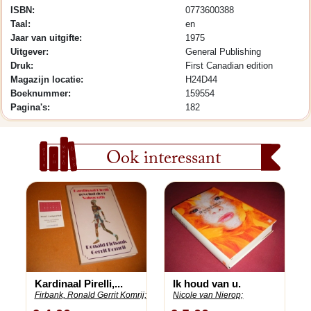
ISBN:
0773600388
Taal:
en
Jaar van uitgifte:
1975
Uitgever:
General Publishing
Druk:
First Canadian edition
Magazijn locatie:
H24D44
Boeknummer:
159554
Pagina's:
182
Ook interessant
Kardinaal Pirelli,...
Ik houd van u.
Firbank, Ronald Gerrit Komrij;
Nicole van Nierop;