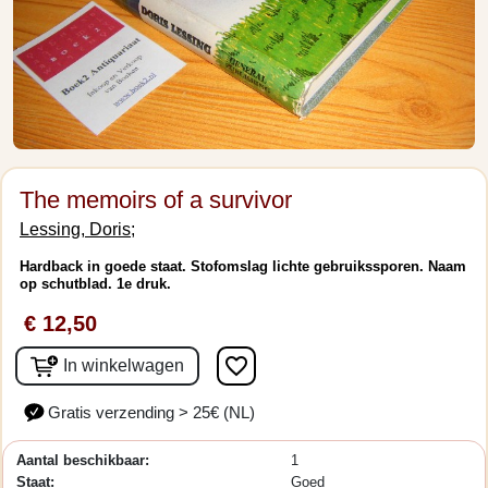
The memoirs of a survivor
Lessing, Doris;
Hardback in goede staat. Stofomslag lichte gebruikssporen. Naam
op schutblad. 1e druk.
€ 12,50
favorite_border
In winkelwagen
Gratis verzending > 25€ (NL)
Aantal beschikbaar:
1
Staat:
Goed