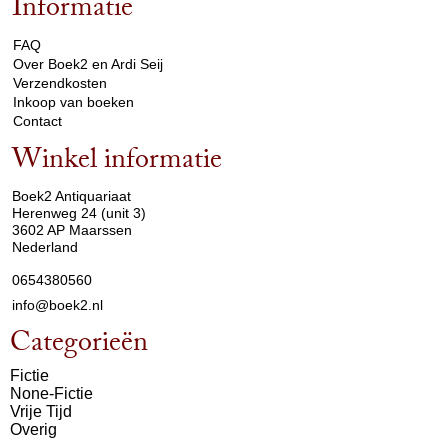
Informatie
arrow_drop_down
FAQ
Over Boek2 en Ardi Seij
Verzendkosten
Inkoop van boeken
Contact
Winkel informatie
arrow_drop_down
Boek2 Antiquariaat
Herenweg 24 (unit 3)
3602 AP Maarssen
Nederland
0654380560
info@boek2.nl
Categorieën
Fictie
None-Fictie
Vrije Tijd
Overig