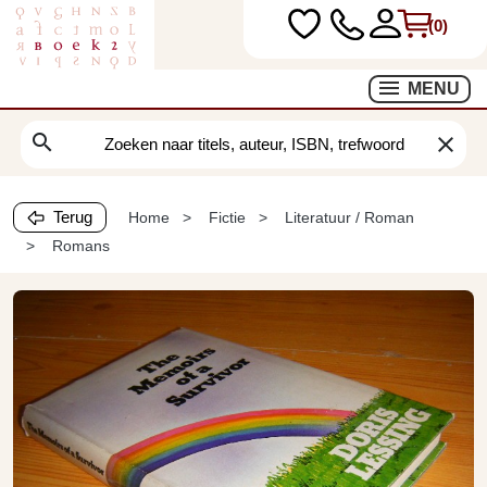
(0)
MENU
search
clear
Terug
Home
Fictie
Literatuur / Roman
Romans