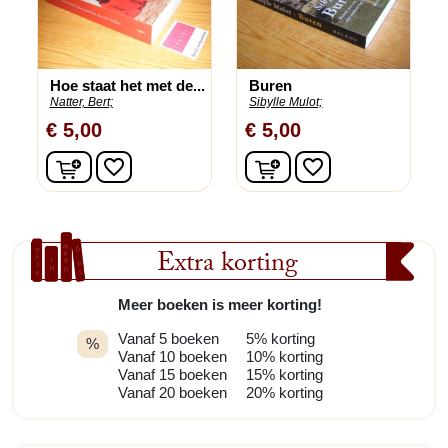
Hoe staat het met de...
Buren
Natter, Bert;
Sibylle Mulot;
€ 5,00
€ 5,00
In winkelwagen
In winkelwagen
favorite_border
favorite_border
Extra korting
Meer boeken is meer korting!
Vanaf 5 boeken
5% korting
%
Vanaf 10 boeken
10% korting
Vanaf 15 boeken
15% korting
Vanaf 20 boeken
20% korting