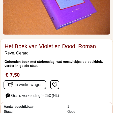
Het Boek van Violet en Dood. Roman.
Reve, Gerard.;
Gebonden boek met stofomslag, wat roestvlekjes op boekblok,
verder in goede staat.
€ 7,50
favorite_border
In winkelwagen
Gratis verzending > 25€ (NL)
Aantal beschikbaar:
1
Staat:
Goed