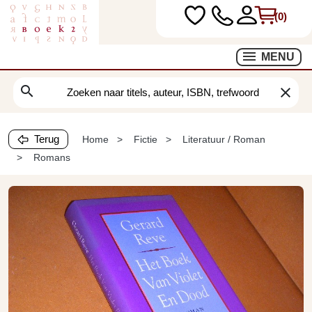
(0)
MENU
search
clear
Terug
Home
Fictie
Literatuur / Roman
Romans