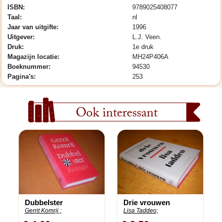
ISBN:
9789025408077
Taal:
nl
Jaar van uitgifte:
1996
Uitgever:
L.J. Veen.
Druk:
1e druk
Magazijn locatie:
MH24P406A
Boeknummer:
94530
Pagina's:
253
Ook interessant
Dubbelster
Drie vrouwen
Gerrit Komrij ;
Lisa Taddeo;