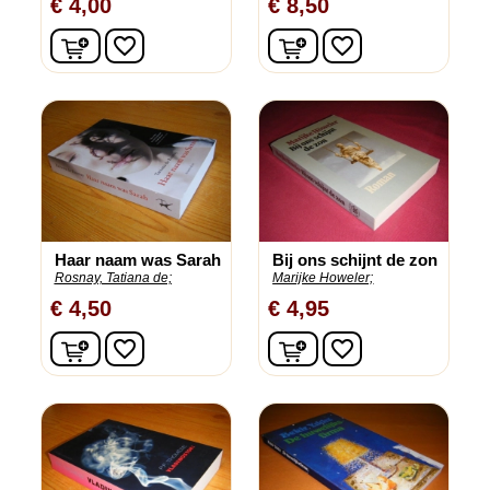
€ 4,00
€ 8,50
In winkelwagen
In winkelwagen
favorite_border
favorite_border
Haar naam was Sarah
Bij ons schijnt de zon
Rosnay, Tatiana de;
Marijke Howeler;
€ 4,50
€ 4,95
In winkelwagen
In winkelwagen
favorite_border
favorite_border