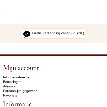
Gratis verzending vanaf €25 (NL)
Mijn account
arrow_drop_down
Inloggen/afmelden
Bestellingen
Adressen
Persoonlijke gegevens
Favorieten
Informatie
arrow_drop_down