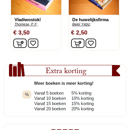
Vladiwostok!
De huwelijksfirma
Thomese, P. F.;
Bekir Yıldız;
€ 3,50
€ 2,50
In winkelwagen
In winkelwagen
favorite_border
favorite_border
Extra korting
Meer boeken is meer korting!
Vanaf 5 boeken
5% korting
%
Vanaf 10 boeken
10% korting
Vanaf 15 boeken
15% korting
Vanaf 20 boeken
20% korting