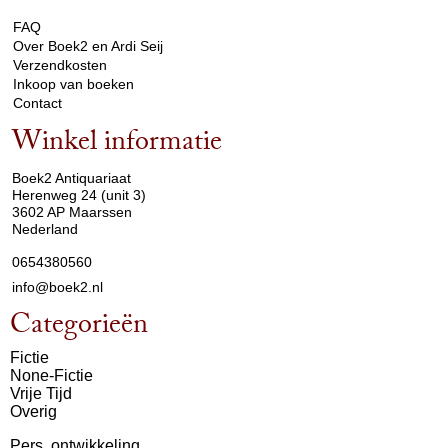
FAQ
Over Boek2 en Ardi Seij
Verzendkosten
Inkoop van boeken
Contact
Winkel informatie
arrow_drop_down
Boek2 Antiquariaat
Herenweg 24 (unit 3)
3602 AP Maarssen
Nederland
0654380560
info@boek2.nl
Categorieën
Fictie
None-Fictie
Vrije Tijd
Overig
Pers. ontwikkeling