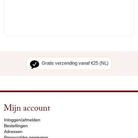
Gratis verzending vanaf €25 (NL)
Mijn account
arrow_drop_down
Inloggen/afmelden
Bestellingen
Adressen
Persoonlijke gegevens