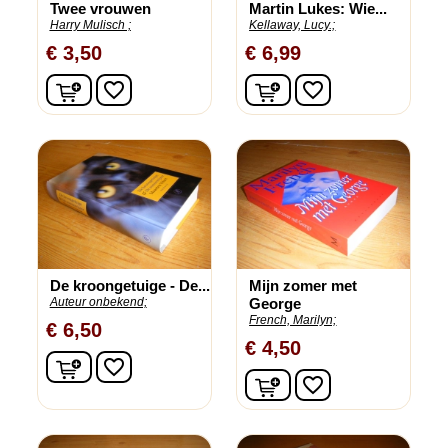
Twee vrouwen
Martin Lukes: Wie...
Harry Mulisch ;
Kellaway, Lucy.;
€ 3,50
€ 6,99
In winkelwagen
In winkelwagen
favorite_border
favorite_border
De kroongetuige - De...
Mijn zomer met
Auteur onbekend;
George
French, Marilyn;
€ 6,50
€ 4,50
In winkelwagen
favorite_border
In winkelwagen
favorite_border