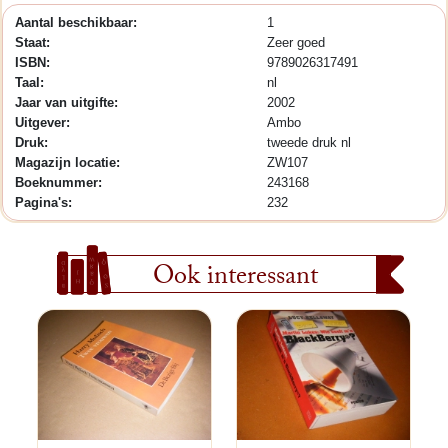
Aantal beschikbaar:
1
Staat:
Zeer goed
ISBN:
9789026317491
Taal:
nl
Jaar van uitgifte:
2002
Uitgever:
Ambo
Druk:
tweede druk nl
Magazijn locatie:
ZW107
Boeknummer:
243168
Pagina's:
232
Ook interessant