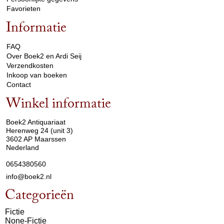
Favorieten
Informatie
arrow_drop_down
FAQ
Over Boek2 en Ardi Seij
Verzendkosten
Inkoop van boeken
Contact
Winkel informatie
arrow_drop_down
Boek2 Antiquariaat
Herenweg 24 (unit 3)
3602 AP Maarssen
Nederland
0654380560
info@boek2.nl
Categorieën
Fictie
None-Fictie