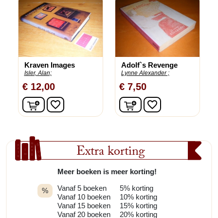
Kraven Images
Adolf`s Revenge
Isler, Alan;
Lynne Alexander ;
€ 12,00
€ 7,50
In winkelwagen
In winkelwagen
favorite_border
favorite_border
Extra korting
Meer boeken is meer korting!
Vanaf 5 boeken
5% korting
%
Vanaf 10 boeken
10% korting
Vanaf 15 boeken
15% korting
Vanaf 20 boeken
20% korting