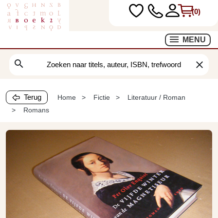
(0)
MENU
search
clear
Terug
Home
Fictie
Literatuur / Roman
Romans