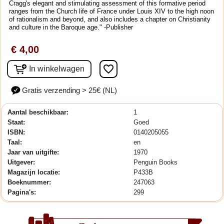
Cragg's elegant and stimulating assessment of this formative period
ranges from the Church life of France under Louis XIV to the high noon
of rationalism and beyond, and also includes a chapter on Christianity
and culture in the Baroque age." -Publisher
€ 4,00
favorite_border
In winkelwagen
Gratis verzending > 25€ (NL)
Aantal beschikbaar:
1
Staat:
Goed
ISBN:
0140205055
Taal:
en
Jaar van uitgifte:
1970
Uitgever:
Penguin Books
Magazijn locatie:
P433B
Boeknummer:
247063
Pagina's:
299