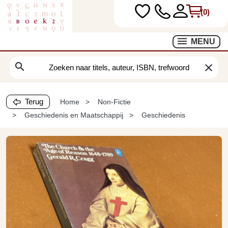
(0)
MENU
search
clear
Terug
Home
Non-Fictie
Geschiedenis en Maatschappij
Geschiedenis