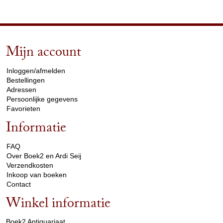
Mijn account
arrow_drop_down
Inloggen/afmelden
Bestellingen
Adressen
Persoonlijke gegevens
Favorieten
Informatie
arrow_drop_down
FAQ
Over Boek2 en Ardi Seij
Verzendkosten
Inkoop van boeken
Contact
Winkel informatie
arrow_drop_down
Boek2 Antiquariaat