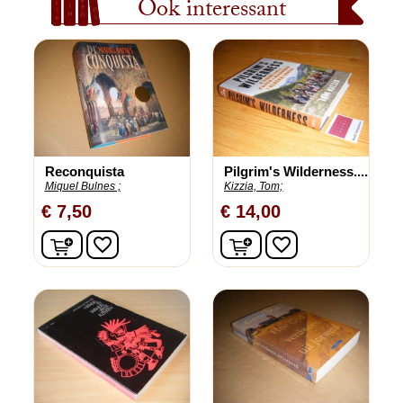
Ook interessant
Reconquista
Pilgrim's Wilderness....
Miquel Bulnes ;
Kizzia, Tom;
€ 7,50
€ 14,00
In winkelwagen
In winkelwagen
favorite_border
favorite_border