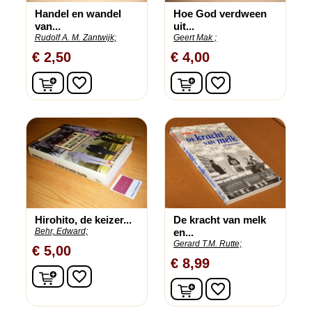
Handel en wandel
Hoe God verdween
van...
uit...
Rudolf A. M. Zantwijk;
Geert Mak ;
€ 2,50
€ 4,00
In winkelwagen
In winkelwagen
favorite_border
favorite_border
Hirohito, de keizer...
De kracht van melk
Behr, Edward;
en...
Gerard T.M. Rutte;
€ 5,00
€ 8,99
In winkelwagen
favorite_border
In winkelwagen
favorite_border