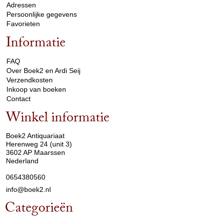
Adressen
Persoonlijke gegevens
Favorieten
Informatie
arrow_drop_down
FAQ
Over Boek2 en Ardi Seij
Verzendkosten
Inkoop van boeken
Contact
Winkel informatie
arrow_drop_down
Boek2 Antiquariaat
Herenweg 24 (unit 3)
3602 AP Maarssen
Nederland
0654380560
info@boek2.nl
Categorieën