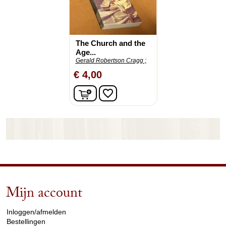
The Church and the
Age...
Gerald Robertson Cragg ;
€ 4,00
In winkelwagen
favorite_border
Mijn account
arrow_drop_down
Inloggen/afmelden
Bestellingen