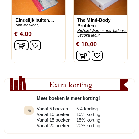
Eindelijk buiten....
The Mind-Body
Ann Meskens;
Problem:...
Richard Warner and Tadeusz
€ 4,00
Szubka (ed.);
In winkelwagen
€ 10,00
favorite_border
In winkelwagen
favorite_border
Extra korting
Meer boeken is meer korting!
Vanaf 5 boeken
5% korting
%
Vanaf 10 boeken
10% korting
Vanaf 15 boeken
15% korting
Vanaf 20 boeken
20% korting