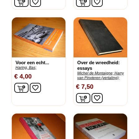
favorite_border
favorite_border
Voor een echt...
Over de wreedheid:
Haring, Bas;
essays
Michel de Montaigne;
Harry
€ 4,00
van Pinxteren (vertaling);
In winkelwagen
€ 7,50
favorite_border
In winkelwagen
favorite_border