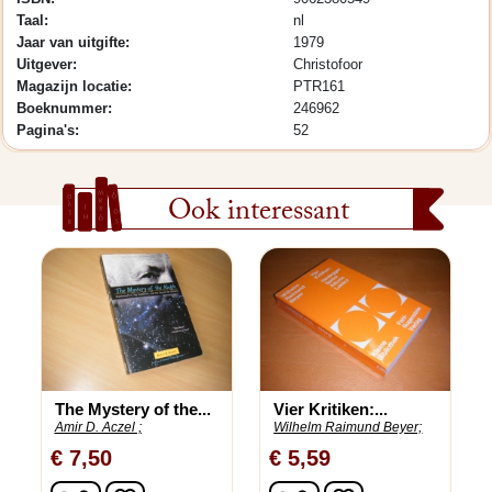
Taal:
nl
Jaar van uitgifte:
1979
Uitgever:
Christofoor
Magazijn locatie:
PTR161
Boeknummer:
246962
Pagina's:
52
Ook interessant
The Mystery of the...
Vier Kritiken:...
Amir D. Aczel ;
Wilhelm Raimund Beyer;
€ 7,50
€ 5,59
In winkelwagen
In winkelwagen