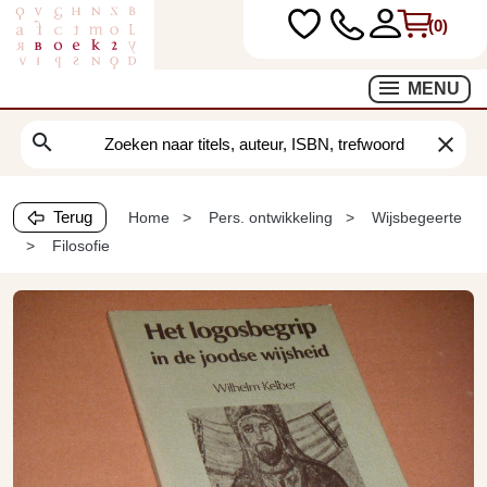
(0)
MENU
search
clear
Terug
Home
Pers. ontwikkeling
Wijsbegeerte
Filosofie