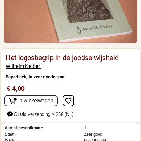
Het logosbegrip in de joodse wijsheid
Wilhelm Kelber ;
Paperback, in zeer goede staat
€ 4,00
favorite_border
In winkelwagen
Gratis verzending > 25€ (NL)
Aantal beschikbaar:
1
Staat:
Zeer goed
ISBN:
9062380549