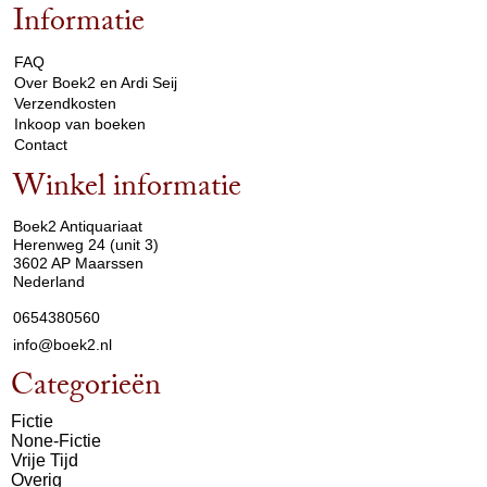
Informatie
arrow_drop_down
FAQ
Over Boek2 en Ardi Seij
Verzendkosten
Inkoop van boeken
Contact
Winkel informatie
arrow_drop_down
Boek2 Antiquariaat
Herenweg 24 (unit 3)
3602 AP Maarssen
Nederland
0654380560
info@boek2.nl
Categorieën
Fictie
None-Fictie
Vrije Tijd
Overig