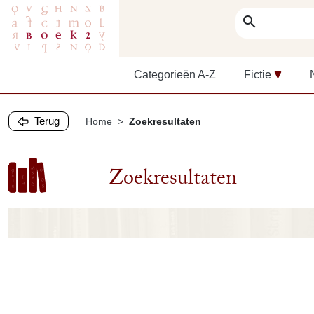
search
Categorieën A-Z
Fictie
Terug
Home
Zoekresultaten
Zoekresultaten