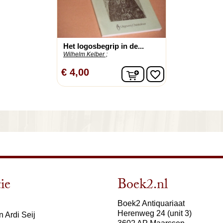
Het logosbegrip in de...
Wilhelm Kelber ;
In winkelwagen
€ 4,00
favorite_border
ie
Boek2.nl
Boek2 Antiquariaat
Herenweg 24 (unit 3)
 Ardi Seij