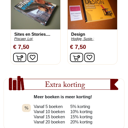
Sites en Stories....
Design
Piscaer, Lot;
Hodge, Susie.;
€ 7,50
€ 7,50
In winkelwagen
In winkelwagen
favorite_border
favorite_border
Extra korting
Meer boeken is meer korting!
Vanaf 5 boeken
5% korting
%
Vanaf 10 boeken
10% korting
Vanaf 15 boeken
15% korting
Vanaf 20 boeken
20% korting