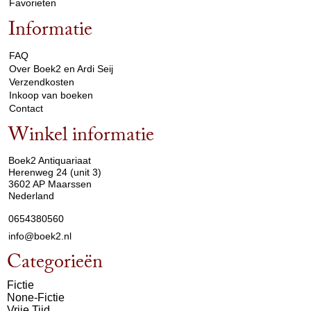
Favorieten
Informatie
arrow_drop_down
FAQ
Over Boek2 en Ardi Seij
Verzendkosten
Inkoop van boeken
Contact
Winkel informatie
arrow_drop_down
Boek2 Antiquariaat
Herenweg 24 (unit 3)
3602 AP Maarssen
Nederland
0654380560
info@boek2.nl
Categorieën
Fictie
None-Fictie
Vrije Tijd