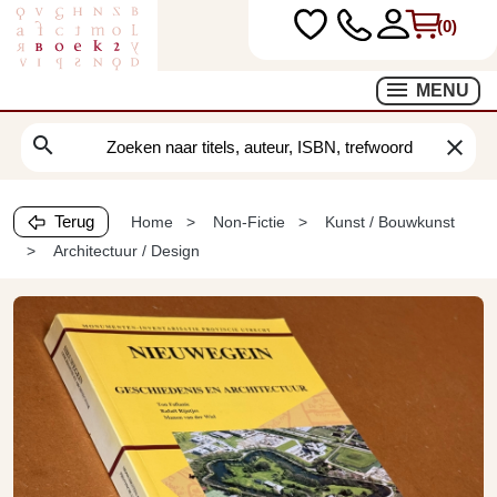
(0)
MENU
search
clear
Terug
Home
Non-Fictie
Kunst / Bouwkunst
Architectuur / Design