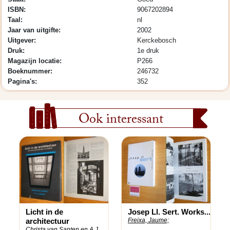
ISBN:
9067202894
Taal:
nl
Jaar van uitgifte:
2002
Uitgever:
Kerckebosch
Druk:
1e druk
Magazijn locatie:
P266
Boeknummer:
246732
Pagina's:
352
Ook interessant
Licht in de
Josep Ll. Sert. Works...
architectuur
Freixa, Jaume;
Christa van Santen en A.J.