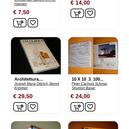
€ 14,00
Hansen;
In winkelwagen
€ 7,50
favorite_border
In winkelwagen
favorite_border
Architettura....
10 X 10_3. 100...
Joseph Maria Olbrich;
Bernd
Peter Cachola Schmal,
Krimmel;
Shumon Basar;
€ 29,50
€ 24,00
In winkelwagen
In winkelwagen
favorite_border
favorite_border