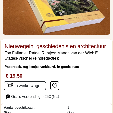
Nieuwegein, geschiedenis en architectuur
Ton Fafianie;
Rafaël Rijntjes;
Manon van der Wiel;
E.
Stades-Vischer (eindredactie);
Paperback, rug ietsjes verkleurd, in goede staat
€ 19,50
favorite_border
In winkelwagen
Gratis verzending > 25€ (NL)
Aantal beschikbaar:
1
Staat:
Goed