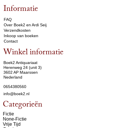
Informatie
arrow_drop_down
FAQ
Over Boek2 en Ardi Seij
Verzendkosten
Inkoop van boeken
Contact
Winkel informatie
arrow_drop_down
Boek2 Antiquariaat
Herenweg 24 (unit 3)
3602 AP Maarssen
Nederland
0654380560
info@boek2.nl
Categorieën
Fictie
None-Fictie
Vrije Tijd