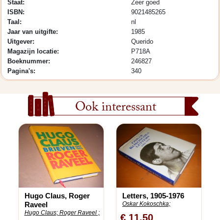
Staat:
Zeer goed
ISBN:
9021485265
Taal:
nl
Jaar van uitgifte:
1985
Uitgever:
Querido
Magazijn locatie:
P718A
Boeknummer:
246827
Pagina's:
340
Ook interessant
Hugo Claus, Roger
Letters, 1905-1976
Raveel
Oskar Kokoschka;
Hugo Claus;
Roger Raveel ;
€ 11,50