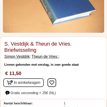
S. Vestdijk & Theun de Vries.
Briefwisseling
Simon Vestdijk;
Theun de Vries ;
Linnen gebonden met omslag, in zeer goede staat
€ 11,50
favorite_border
In winkelwagen
Gratis verzending > 25€ (NL)
Aantal beschikbaar:
1