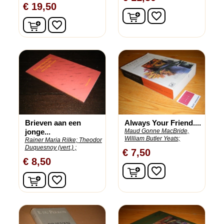
€ 19,50
In winkelwagen
favorite_border
In winkelwagen
favorite_border
Brieven aan een
Always Your Friend....
jonge...
Maud Gonne MacBride,
William Butler Yeats;
Rainer Maria Rilke;
Theodor
Duquesnoy (vert.) ;
€ 7,50
€ 8,50
In winkelwagen
favorite_border
In winkelwagen
favorite_border