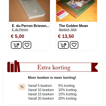
E. du Perron Brieven...
The Golden Mean
E. du Perron;
Bantock, Nick;
€ 5,00
€ 13,50
In winkelwagen
In winkelwagen
favorite_border
favorite_border
Extra korting
Meer boeken is meer korting!
Vanaf 5 boeken
5% korting
%
Vanaf 10 boeken
10% korting
Vanaf 15 boeken
15% korting
Vanaf 20 boeken
20% korting