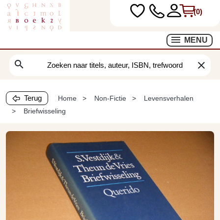
(0)
MENU
search
clear
Terug
Home
Non-Fictie
Levensverhalen
Briefwisseling