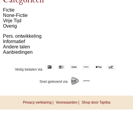
Categorieën
Fictie
None-Fictie
Vrije Tijd
Overig
Pers. ontwikkeling
Informatief
Andere talen
Aanbiedingen
Veilig betalen via
Snel geleverd via
Privacy verklaring |
Voorwaarden |
Shop door Tajriba