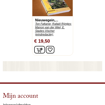
Nieuwegein,...
Ton Fafianie;
Rafaël Rijntjes;
Manon van der Wiel;
E.
Stades-Vischer
(eindredactie);
€ 19,50
In winkelwagen
favorite_border
Mijn account
arrow_drop_down
Inloggen/afmelden