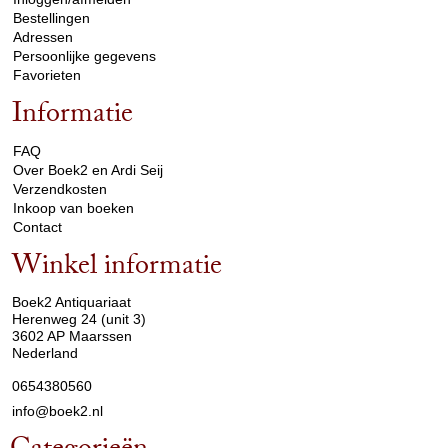
Bestellingen
Adressen
Persoonlijke gegevens
Favorieten
Informatie
arrow_drop_down
FAQ
Over Boek2 en Ardi Seij
Verzendkosten
Inkoop van boeken
Contact
Winkel informatie
arrow_drop_down
Boek2 Antiquariaat
Herenweg 24 (unit 3)
3602 AP Maarssen
Nederland
0654380560
info@boek2.nl