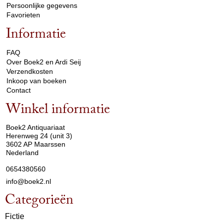
Persoonlijke gegevens
Favorieten
Informatie
arrow_drop_down
FAQ
Over Boek2 en Ardi Seij
Verzendkosten
Inkoop van boeken
Contact
Winkel informatie
arrow_drop_down
Boek2 Antiquariaat
Herenweg 24 (unit 3)
3602 AP Maarssen
Nederland
0654380560
info@boek2.nl
Categorieën
Fictie