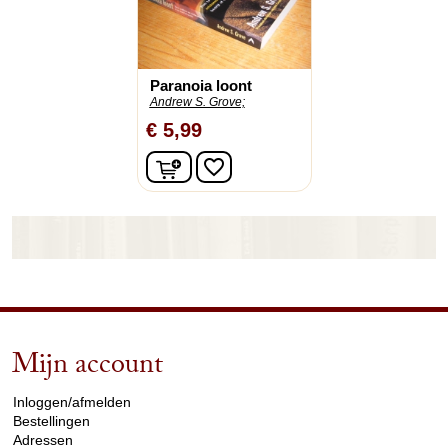
Paranoia loont
Andrew S. Grove;
€ 5,99
In winkelwagen
favorite_border
Mijn account
arrow_drop_down
Inloggen/afmelden
Bestellingen
Adressen