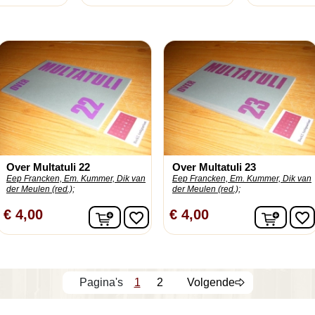
Over Multatuli 22
Over Multatuli 23
Eep Francken, Em. Kummer, Dik van
Eep Francken, Em. Kummer, Dik van
der Meulen (red.);
der Meulen (red.);
In winkelwagen
In wi
€ 4,00
€ 4,00
favorite_border
favorite_border
1
2
Volgende