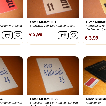
6
Over Multatuli 11
Over Multatu
 Kummer;
P. Spigt;
Francken, Eep;
Em. Kummer (red.);
Francken, Eep;
der Meulen. (red
In winkelwagen
In winkelwagen
€ 3,99
favorite_border
favorite_border
€ 3,99
24.
Over Multatuli 25.
Maschinenle
 Kummer;
Dik van
Francken, Eep;
Em. Kummer;
Dik van
Kummer, W.;