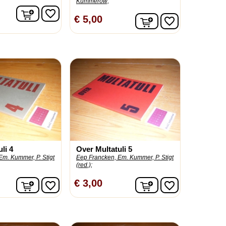
Kummerow;
In winkelwagen
favorite_border
In winkelwagen
€ 5,00
favorite_border
li 4
Over Multatuli 5
Em. Kummer, P. Stigt
Eep Francken, Em. Kummer, P. Stigt
(red.);
In winkelwagen
In winkelwagen
€ 3,00
favorite_border
favorite_border