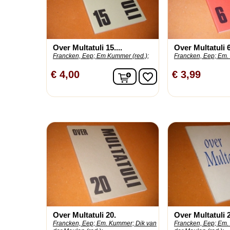
Over Multatuli 15....
Over Multatuli 
Francken, Eep;
Em Kummer (red.);
Francken, Eep;
Em.
In winkelwagen
€ 4,00
€ 3,99
favorite_border
Over Multatuli 20.
Over Multatuli 
Francken, Eep;
Em. Kummer;
Dik van
Francken, Eep;
Em.