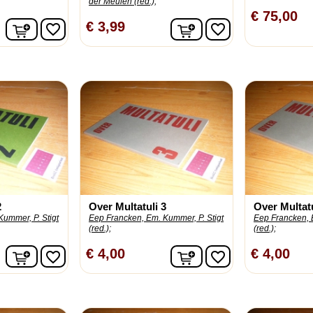
der Meulen (red.);
€ 75,00
In winkelwagen
In winkelwagen
€ 3,99
favorite_border
favorite_border
2
Over Multatuli 3
Over Multatu
ummer, P. Stigt
Eep Francken, Em. Kummer, P. Stigt
Eep Francken, 
(red.);
(red.);
In winkelwagen
In winkelwagen
€ 4,00
€ 4,00
favorite_border
favorite_border