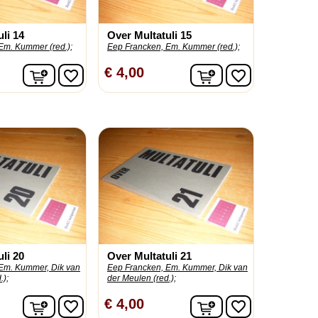
li 14
Over Multatuli 15
Em. Kummer (red.);
Eep Francken, Em. Kummer (red.);
In winkelwagen
In winkelwagen
€ 4,00
favorite_border
favorite_border
li 20
Over Multatuli 21
Em. Kummer, Dik van
Eep Francken, Em. Kummer, Dik van
.);
der Meulen (red.);
In winkelwagen
In winkelwagen
€ 4,00
favorite_border
favorite_border