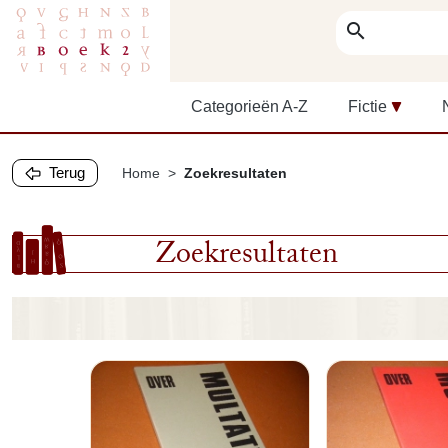
search
Categorieën A-Z
Fictie
Terug
Home
Zoekresultaten
Zoekresultaten