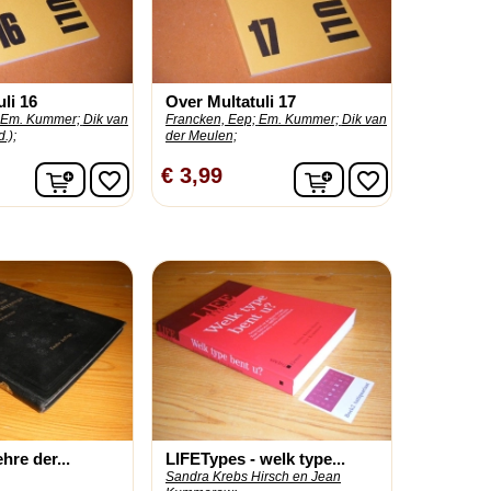
li 16
Over Multatuli 17
Em. Kummer;
Dik van
Francken, Eep;
Em. Kummer;
Dik van
.);
der Meulen;
In winkelwagen
In winkelwagen
€ 3,99
favorite_border
favorite_border
hre der...
LIFETypes - welk type...
Sandra Krebs Hirsch en Jean