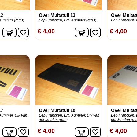
12
Over Multatuli 13
Over Multatu
Kummer (red.);
Eep Francken, Em. Kummer (red.);
Eep Francken, 
In winkelwagen
In winkelwagen
€ 4,00
€ 4,00
favorite_border
favorite_border
17
Over Multatuli 18
Over Multatu
Kummer, Dik van
Eep Francken, Em. Kummer, Dik van
Eep Francken, 
der Meulen (red.);
der Meulen (red
In winkelwagen
In winkelwagen
€ 4,00
€ 4,00
favorite_border
favorite_border