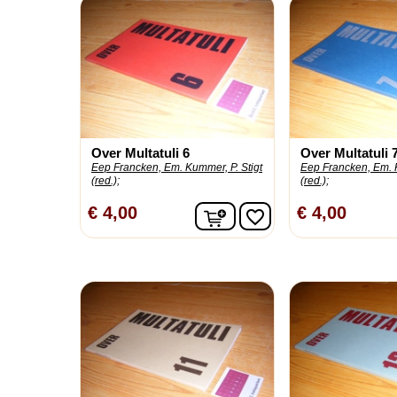
Over Multatuli 6
Over Multatuli 
Eep Francken, Em. Kummer, P. Stigt
Eep Francken, Em. K
(red.);
(red.);
In winkelwagen
€ 4,00
€ 4,00
favorite_border