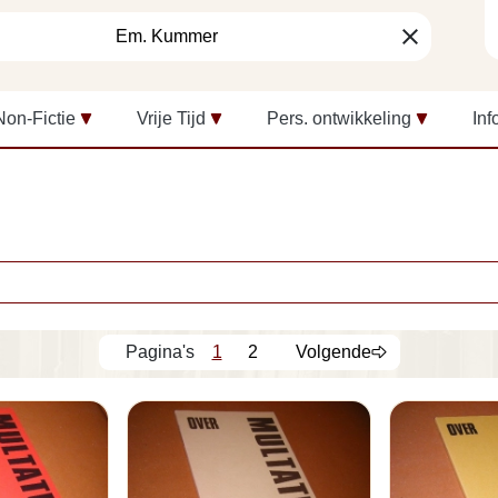
clear
Non-Fictie
Vrije Tijd
Pers. ontwikkeling
Inf
1
2
Volgende