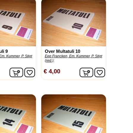
li 9
Over Multatuli 10
Em. Kummer, P. Stigt
Eep Francken, Em. Kummer, P. Stigt
(red.);
In winkelwagen
In winkelwagen
€ 4,00
favorite_border
favorite_border