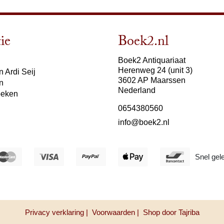
ie
Boek2.nl
Boek2 Antiquariaat
Herenweg 24 (unit 3)
 Ardi Seij
3602 AP Maarssen
n
Nederland
oeken
0654380560
info@boek2.nl
Snel gel
Privacy verklaring |
Voorwaarden |
Shop door Tajriba