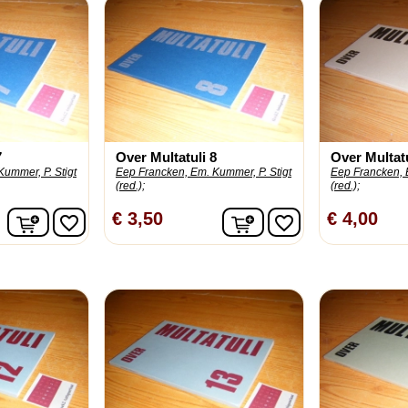
7
Over Multatuli 8
Over Multatu
ummer, P. Stigt
Eep Francken, Em. Kummer, P. Stigt
Eep Francken, 
(red.);
(red.);
In winkelwagen
In winkelwagen
€ 3,50
€ 4,00
favorite_border
favorite_border