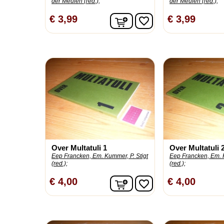
der Meulen (red.);
der Meulen (red.);
In winkelwagen
€ 3,99
€ 3,99
favorite_border
Over Multatuli 1
Over Multatuli 
Eep Francken, Em. Kummer, P. Stigt
Eep Francken, Em. K
(red.);
(red.);
In winkelwagen
€ 4,00
€ 4,00
favorite_border