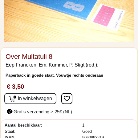
Over Multatuli 8
Eep Francken, Em. Kummer, P. Stigt (red.);
Paperback in goede staat. Vouwtje rechts onderaan
€ 3,50
favorite_border
In winkelwagen
Gratis verzending > 25€ (NL)
Aantal beschikbaar:
1
Staat:
Goed
ISBN:
9063882319