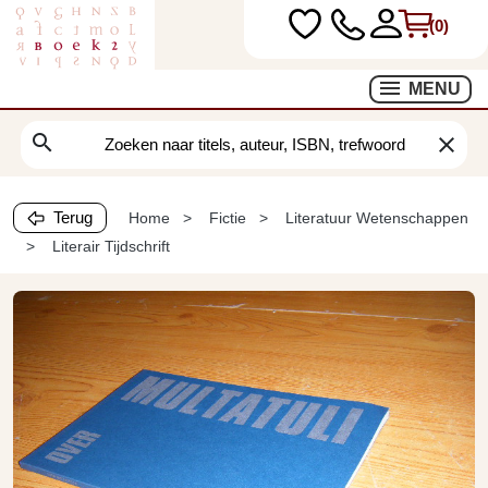
(0)
MENU
search
clear
Terug
Home
Fictie
Literatuur Wetenschappen
Literair Tijdschrift