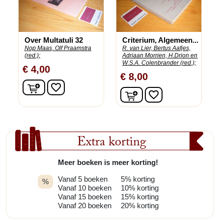
Over Multatuli 32
Criterium, Algemeen...
Nop Maas, Olf Praamstra
R. van Lier, Bertus Aafjes,
(red.);
Adriaan Morrien, H.Drion en
W.S.A. Colenbrander (red.);
€ 4,00
€ 8,00
In winkelwagen
favorite_border
In winkelwagen
favorite_border
Extra korting
Meer boeken is meer korting!
Vanaf 5 boeken
5% korting
%
Vanaf 10 boeken
10% korting
Vanaf 15 boeken
15% korting
Vanaf 20 boeken
20% korting