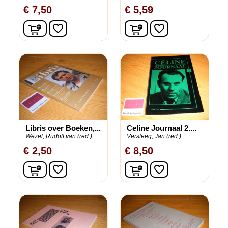
€ 7,50
€ 5,59
In winkelwagen
In winkelwagen
favorite_border
favorite_border
Libris over Boeken,...
Celine Journaal 2....
Wezel, Rudolf van (red.);
Versteeg, Jan (red.);
€ 2,50
€ 8,50
In winkelwagen
In winkelwagen
favorite_border
favorite_border