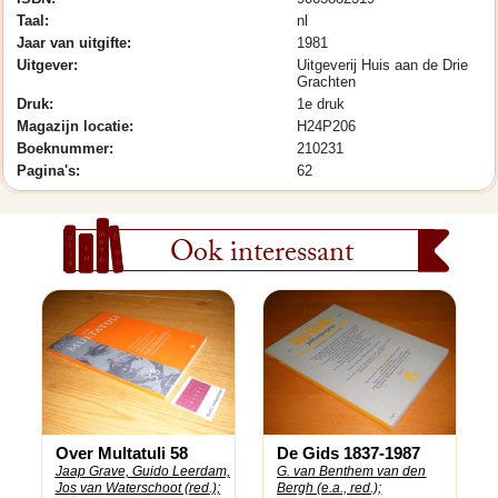
Taal:
nl
Jaar van uitgifte:
1981
Uitgever:
Uitgeverij Huis aan de Drie
Grachten
Druk:
1e druk
Magazijn locatie:
H24P206
Boeknummer:
210231
Pagina's:
62
Ook interessant
Over Multatuli 58
De Gids 1837-1987
Jaap Grave, Guido Leerdam,
G. van Benthem van den
Jos van Waterschoot (red.);
Bergh (e.a., red.);