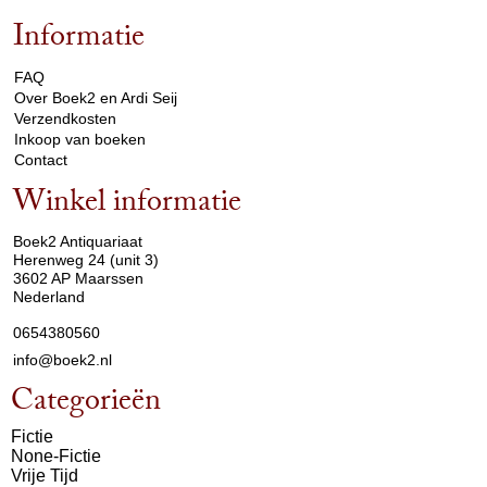
Informatie
arrow_drop_down
FAQ
Over Boek2 en Ardi Seij
Verzendkosten
Inkoop van boeken
Contact
Winkel informatie
arrow_drop_down
Boek2 Antiquariaat
Herenweg 24 (unit 3)
3602 AP Maarssen
Nederland
0654380560
info@boek2.nl
Categorieën
Fictie
None-Fictie
Vrije Tijd