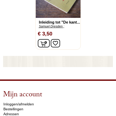
Inleiding tot "De kant...
Samuel Dresden ;
€ 3,50
In winkelwagen
favorite_border
Mijn account
arrow_drop_down
Inloggen/afmelden
Bestellingen
Adressen