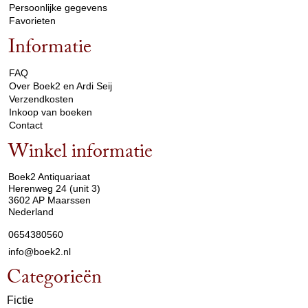
Persoonlijke gegevens
Favorieten
Informatie
arrow_drop_down
FAQ
Over Boek2 en Ardi Seij
Verzendkosten
Inkoop van boeken
Contact
Winkel informatie
arrow_drop_down
Boek2 Antiquariaat
Herenweg 24 (unit 3)
3602 AP Maarssen
Nederland
0654380560
info@boek2.nl
Categorieën
Fictie