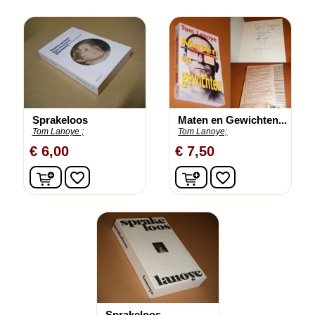
Sprakeloos
Maten en Gewichten...
Tom Lanoye ;
Tom Lanoye;
€ 6,00
€ 7,50
In winkelwagen
In winkelwagen
favorite_border
favorite_border
Sprakeloos