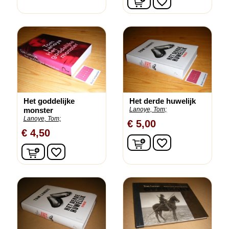
favorite_border
Het goddelijke
Het derde huwelijk
monster
Lanoye, Tom;
Lanoye, Tom;
€ 5,00
€ 4,50
In winkelwagen
favorite_border
In winkelwagen
favorite_border