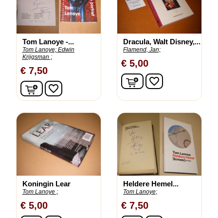
Tom Lanoye -...
Dracula, Walt Disney,...
Tom Lanoye;
Edwin
Flamend, Jan;
Krijgsman ;
€ 5,00
€ 7,50
In winkelwagen
favorite_border
In winkelwagen
favorite_border
Koningin Lear
Heldere Hemel...
Tom Lanoye ;
Tom Lanoye;
€ 5,00
€ 7,50