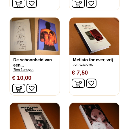
In winkelwagen
In winkelwagen
favorite_border
favorite_border
De schoonheid van
Mefisto for ever, vrij...
een...
Tom Lanoye;
Tom Lanoye ;
€ 7,50
€ 10,00
In winkelwagen
favorite_border
In winkelwagen
favorite_border