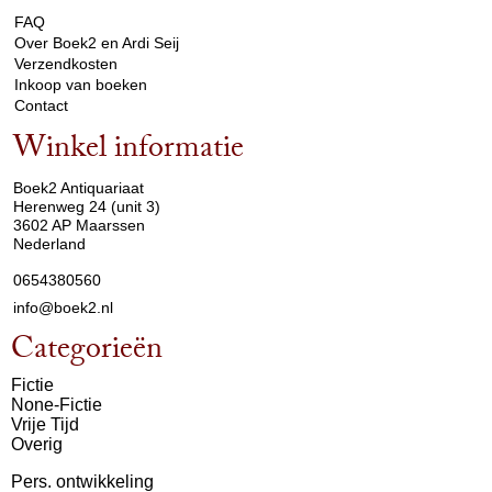
FAQ
Over Boek2 en Ardi Seij
Verzendkosten
Inkoop van boeken
Contact
Winkel informatie
arrow_drop_down
Boek2 Antiquariaat
Herenweg 24 (unit 3)
3602 AP Maarssen
Nederland
0654380560
info@boek2.nl
Categorieën
Fictie
None-Fictie
Vrije Tijd
Overig
Pers. ontwikkeling