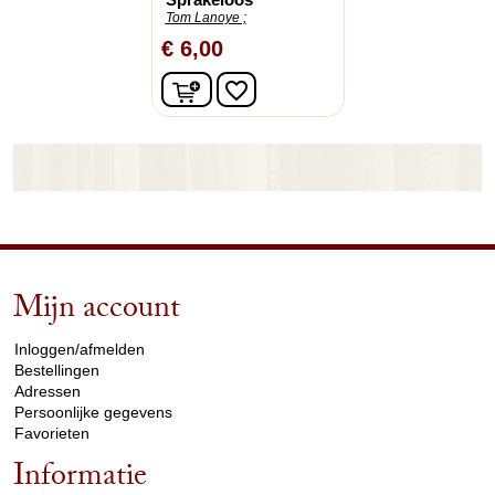
Tom Lanoye ;
€ 6,00
In winkelwagen
favorite_border
Mijn account
arrow_drop_down
Inloggen/afmelden
Bestellingen
Adressen
Persoonlijke gegevens
Favorieten
Informatie
arrow_drop_down