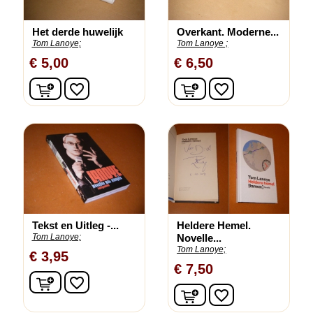
Het derde huwelijk
Overkant. Moderne...
Tom Lanoye;
Tom Lanoye ;
€ 5,00
€ 6,50
In winkelwagen
In winkelwagen
favorite_border
favorite_border
Tekst en Uitleg -...
Heldere Hemel.
Tom Lanoye;
Novelle...
Tom Lanoye;
€ 3,95
€ 7,50
In winkelwagen
favorite_border
In winkelwagen
favorite_border