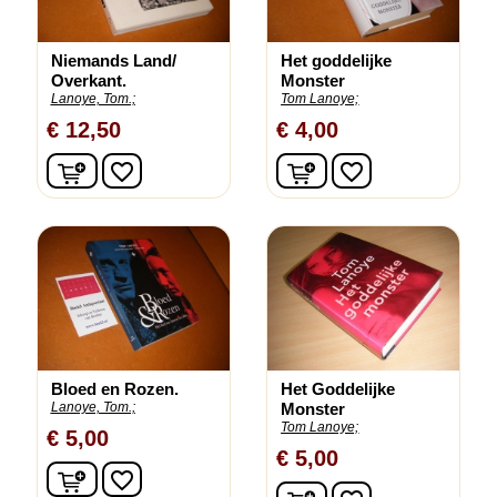
Niemands Land/
Het goddelijke
Overkant.
Monster
Lanoye, Tom.;
Tom Lanoye;
€ 12,50
€ 4,00
In winkelwagen
In winkelwagen
favorite_border
favorite_border
Bloed en Rozen.
Het Goddelijke
Lanoye, Tom.;
Monster
Tom Lanoye;
€ 5,00
€ 5,00
In winkelwagen
favorite_border
In winkelwagen