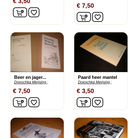
€ 3,50
€ 7,50
In winkelwagen
favorite_border
In winkelwagen
favorite_border
Beer en jager...
Paard heer mantel
Doeschka Meijsing ;
Doeschka Meijsing ;
€ 7,50
€ 3,50
In winkelwagen
In winkelwagen
favorite_border
favorite_border