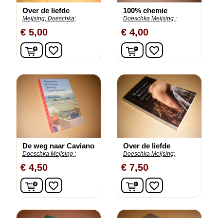
Over de liefde
100% chemie
Meijsing, Doeschka;
Doeschka Meijsing ;
€ 5,00
€ 4,00
In winkelwagen
In winkelwagen
favorite_border
favorite_border
De weg naar Caviano
Over de liefde
Doeschka Meijsing ;
Doeschka Meijsing;
€ 4,50
€ 7,50
In winkelwagen
In winkelwagen
favorite_border
favorite_border