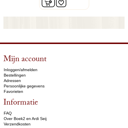
In winkelwagen
favorite_border
Mijn account
arrow_drop_down
Inloggen/afmelden
Bestellingen
Adressen
Persoonlijke gegevens
Favorieten
Informatie
arrow_drop_down
FAQ
Over Boek2 en Ardi Seij
Verzendkosten