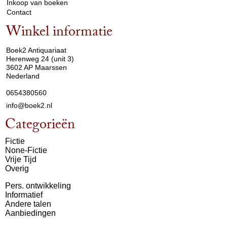
Inkoop van boeken
Contact
Winkel informatie
arrow_drop_down
Boek2 Antiquariaat
Herenweg 24 (unit 3)
3602 AP Maarssen
Nederland
0654380560
info@boek2.nl
Categorieën
Fictie
None-Fictie
Vrije Tijd
Overig
Pers. ontwikkeling
Informatief
Andere talen
Aanbiedingen