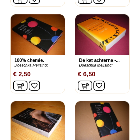
100% chemie.
De kat achterna -...
Doeschka Meijsing;
Doeschka Meijsing;
€ 2,50
€ 6,50
In winkelwagen
In winkelwagen
favorite_border
favorite_border