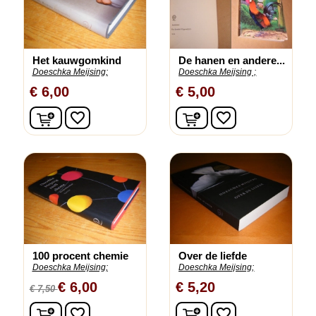
Het kauwgomkind
De hanen en andere...
Doeschka Meijsing;
Doeschka Meijsing ;
€ 6,00
€ 5,00
In winkelwagen
In winkelwagen
favorite_border
favorite_border
100 procent chemie
Over de liefde
Doeschka Meijsing;
Doeschka Meijsing;
€ 6,00
€ 5,20
€ 7,50
In winkelwagen
In winkelwagen
favorite_border
favorite_border