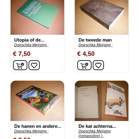
Utopia of de...
De tweede man
Doeschka Meijsing ;
Doeschka Meijsing ;
€ 7,50
€ 4,50
In winkelwagen
In winkelwagen
favorite_border
favorite_border
De hanen en andere...
De kat achterna...
Doeschka Meijsing ;
Doeschka Meijsing
(romancière).) ;