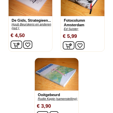
De Gids, Strategieen...
Fotocolumn
Huub Beurskens en anderen
Amsterdam
(red.);
Ed Suister;
€ 4,50
€ 5,99
In winkelwagen
In winkelwagen
favorite_border
favorite_border
Ooitgebeurd
Rudie Kagie (samenstelling);
€ 3,90