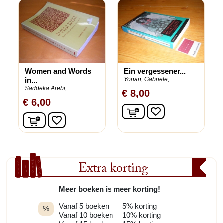
Women and Words
Ein vergessener...
in...
Yonan, Gabriele;
Saddeka Arebi;
€ 8,00
€ 6,00
In winkelwagen
favorite_border
In winkelwagen
favorite_border
Extra korting
Meer boeken is meer korting!
Vanaf 5 boeken
5% korting
%
Vanaf 10 boeken
10% korting