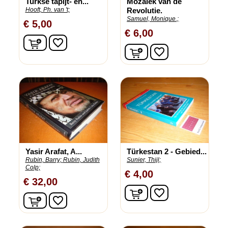
Turkse tapijt- en...
Mozaiek van de
Hooft, Ph. van 't;
Revolutie.
Samuel, Monique.;
€ 5,00
€ 6,00
In winkelwagen
favorite_border
In winkelwagen
favorite_border
Yasir Arafat, A...
Türkestan 2 - Gebied...
Rubin, Barry;
Rubin, Judith
Sunier, Thijl;
Colp;
€ 4,00
€ 32,00
In winkelwagen
favorite_border
In winkelwagen
favorite_border