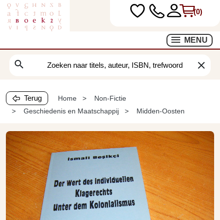
(0)
MENU
search
clear
Terug
Home
Non-Fictie
Geschiedenis en Maatschappij
Midden-Oosten