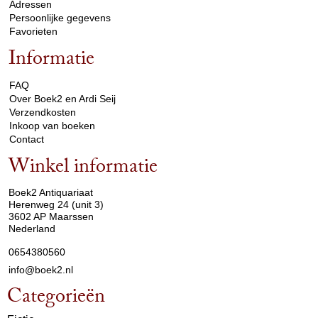
Adressen
Persoonlijke gegevens
Favorieten
Informatie
arrow_drop_down
FAQ
Over Boek2 en Ardi Seij
Verzendkosten
Inkoop van boeken
Contact
Winkel informatie
arrow_drop_down
Boek2 Antiquariaat
Herenweg 24 (unit 3)
3602 AP Maarssen
Nederland
0654380560
info@boek2.nl
Categorieën