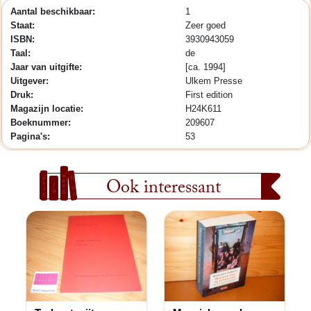
Aantal beschikbaar:
1
Staat:
Zeer goed
ISBN:
3930943059
Taal:
de
Jaar van uitgifte:
[ca. 1994]
Uitgever:
Ulkem Presse
Druk:
First edition
Magazijn locatie:
H24K611
Boeknummer:
209607
Pagina's:
53
Ook interessant