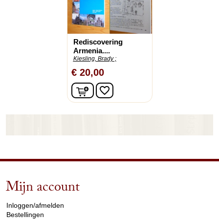
Rediscovering
Armenia....
Kiesling, Brady ;
€ 20,00
In winkelwagen
favorite_border
Mijn account
arrow_drop_down
Inloggen/afmelden
Bestellingen