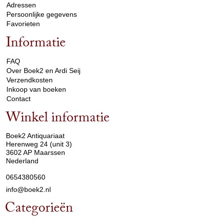
Adressen
Persoonlijke gegevens
Favorieten
Informatie
arrow_drop_down
FAQ
Over Boek2 en Ardi Seij
Verzendkosten
Inkoop van boeken
Contact
Winkel informatie
arrow_drop_down
Boek2 Antiquariaat
Herenweg 24 (unit 3)
3602 AP Maarssen
Nederland
0654380560
info@boek2.nl
Categorieën