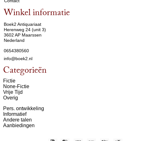
Contact
Winkel informatie
arrow_drop_down
Boek2 Antiquariaat
Herenweg 24 (unit 3)
3602 AP Maarssen
Nederland
0654380560
info@boek2.nl
Categorieën
Fictie
None-Fictie
Vrije Tijd
Overig
Pers. ontwikkeling
Informatief
Andere talen
Aanbiedingen