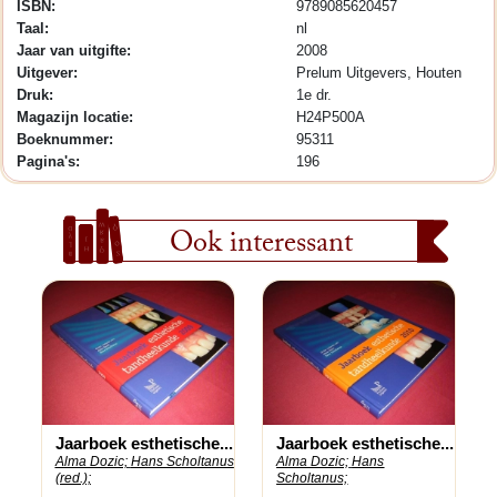
ISBN:
9789085620457
Taal:
nl
Jaar van uitgifte:
2008
Uitgever:
Prelum Uitgevers, Houten
Druk:
1e dr.
Magazijn locatie:
H24P500A
Boeknummer:
95311
Pagina's:
196
Ook interessant
Jaarboek esthetische...
Jaarboek esthetische...
Alma Dozic;
Hans Scholtanus
Alma Dozic;
Hans
(red.);
Scholtanus;