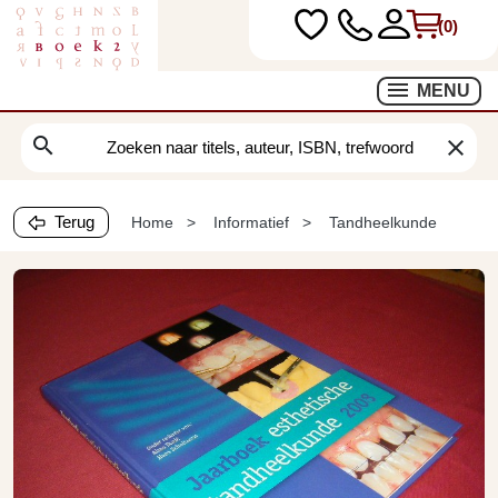
(0)
MENU
search
clear
Terug
Home
Informatief
Tandheelkunde