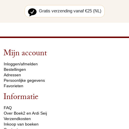
Gratis verzending vanaf €25 (NL)
Mijn account
arrow_drop_down
Inloggen/afmelden
Bestellingen
Adressen
Persoonlijke gegevens
Favorieten
Informatie
arrow_drop_down
FAQ
Over Boek2 en Ardi Seij
Verzendkosten
Inkoop van boeken