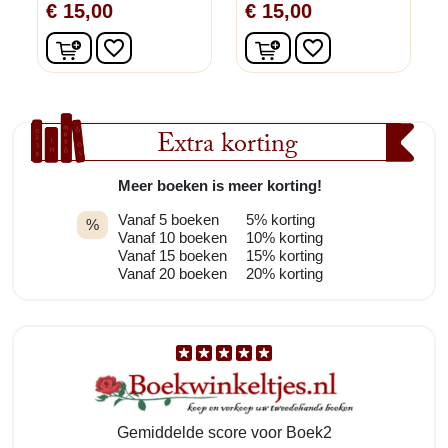
€ 15,00
€ 15,00
In winkelwagen
In winkelwagen
favorite_border
favorite_border
Extra korting
Meer boeken is meer korting!
Vanaf 5 boeken
5% korting
%
Vanaf 10 boeken
10% korting
Vanaf 15 boeken
15% korting
Vanaf 20 boeken
20% korting
Gemiddelde score voor Boek2