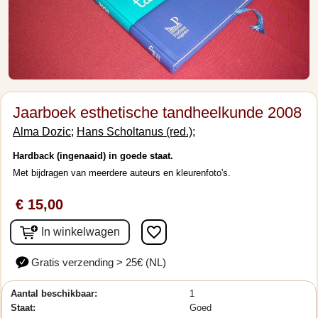
Jaarboek esthetische tandheelkunde 2008
Alma Dozic;
Hans Scholtanus (red.);
Hardback (ingenaaid) in goede staat.
Met bijdragen van meerdere auteurs en kleurenfoto's.
€ 15,00
favorite_border
In winkelwagen
Gratis verzending > 25€ (NL)
Aantal beschikbaar:
1
Staat:
Goed