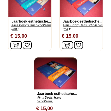
Jaarboek esthetische...
Jaarboek esthetische...
Alma Dozic;
Hans Scholtanus
Alma Dozic;
Hans Scholtanus
(red.);
(red.);
€ 15,00
€ 15,00
In winkelwagen
In winkelwagen
favorite_border
favorite_border
Jaarboek esthetische...
Alma Dozic;
Hans
Scholtanus;
€ 15,00