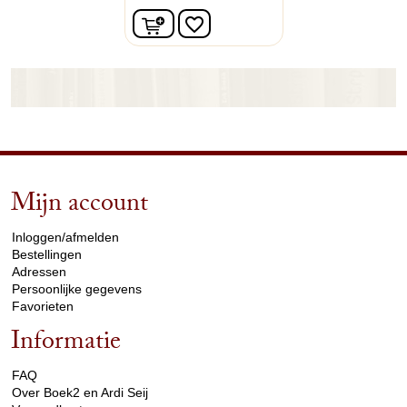
In winkelwagen
favorite_border
Mijn account
arrow_drop_down
Inloggen/afmelden
Bestellingen
Adressen
Persoonlijke gegevens
Favorieten
Informatie
arrow_drop_down
FAQ
Over Boek2 en Ardi Seij