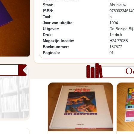
Staat:
Als nieuw
ISBN:
97890234614
Taal:
nl
Jaar van uitgifte:
1994
Uitgever:
De Bezige Bij
Druk:
1e druk
Magazijn locatie:
H24P708B
Boeknummer:
157577
Pagina's:
91
Oo