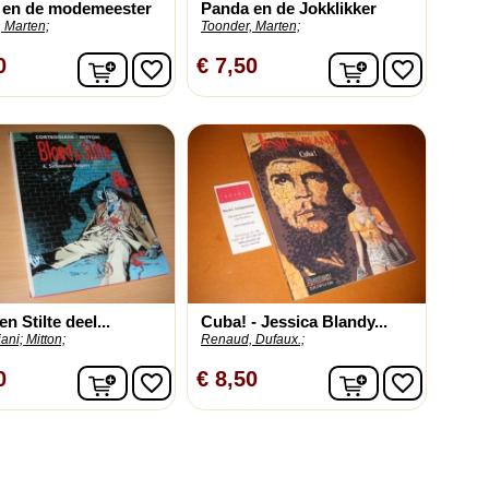
 en de modemeester
Panda en de Jokklikker
 Marten;
Toonder, Marten;
In winkelwagen
In winkelwag
0
€ 7,50
favorite_border
favorite_border
n Stilte deel...
Cuba! - Jessica Blandy...
ani;
Mitton;
Renaud, Dufaux.;
In winkelwagen
In winkelwag
0
€ 8,50
favorite_border
favorite_border