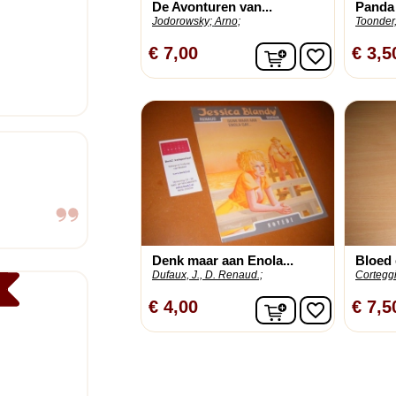
De Avonturen van...
Panda
Jodorowsky;
Arno;
Toonder,
In winkelwagen
€ 7,00
€ 3,5
favorite_border
Denk maar aan Enola...
Bloed e
Dufaux, J., D. Renaud.;
Corteggi
In winkelwagen
€ 4,00
€ 7,5
favorite_border