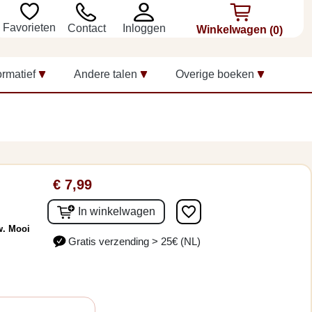
Favorieten
Inloggen
Contact
Winkelwagen
(0)
ormatief
Andere talen
Overige boeken
€ 7,99
favorite_border
In winkelwagen
w. Mooi
Gratis verzending > 25€ (NL)