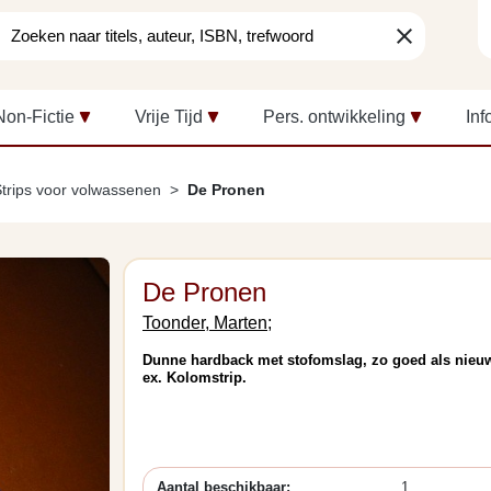
clear
Non-Fictie
Vrije Tijd
Pers. ontwikkeling
Inf
trips voor volwassenen
De Pronen
De Pronen
Toonder, Marten;
Dunne hardback met stofomslag, zo goed als nieu
ex. Kolomstrip.
Aantal beschikbaar:
1