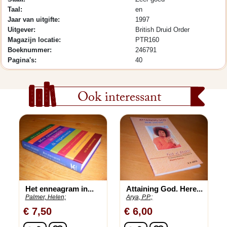
Taal:
en
Jaar van uitgifte:
1997
Uitgever:
British Druid Order
Magazijn locatie:
PTR160
Boeknummer:
246791
Pagina's:
40
Ook interessant
Het enneagram in...
Attaining God. Here...
Palmer, Helen;
Arya, P.P.;
€ 7,50
€ 6,00
In winkelwagen
In winkelwagen