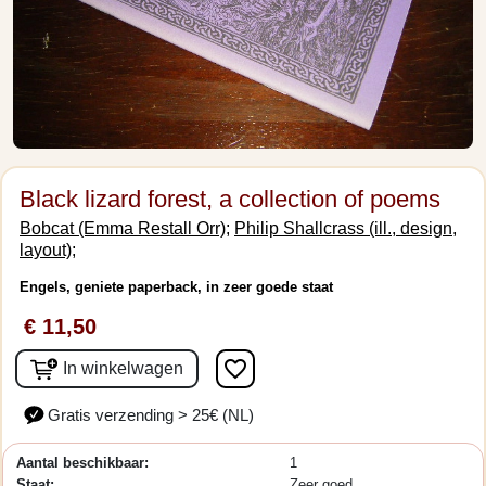
Black lizard forest, a collection of poems
Bobcat (Emma Restall Orr);
Philip Shallcrass (ill., design,
layout);
Engels, geniete paperback, in zeer goede staat
€ 11,50
favorite_border
In winkelwagen
Gratis verzending > 25€ (NL)
Aantal beschikbaar:
1
Staat:
Zeer goed