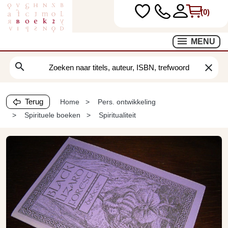
(0)
MENU
search
clear
Terug
Home
Pers. ontwikkeling
Spirituele boeken
Spiritualiteit