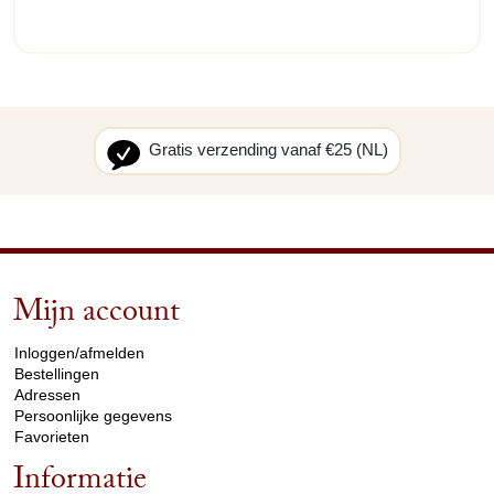
Gratis verzending vanaf €25 (NL)
Mijn account
arrow_drop_down
Inloggen/afmelden
Bestellingen
Adressen
Persoonlijke gegevens
Favorieten
Informatie
arrow_drop_down