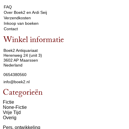
FAQ
Over Boek2 en Ardi Seij
Verzendkosten
Inkoop van boeken
Contact
Winkel informatie
arrow_drop_down
Boek2 Antiquariaat
Herenweg 24 (unit 3)
3602 AP Maarssen
Nederland
0654380560
info@boek2.nl
Categorieën
Fictie
None-Fictie
Vrije Tijd
Overig
Pers. ontwikkeling