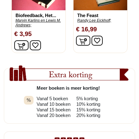
Biofeedback, Het...
The Feast
Marvin Karlins en Lewis M.
Randy Lee Eickhoff;
Andrews;
€ 16,99
€ 3,95
In winkelwagen
favorite_border
In winkelwagen
favorite_border
Extra korting
Meer boeken is meer korting!
Vanaf 5 boeken
5% korting
%
Vanaf 10 boeken
10% korting
Vanaf 15 boeken
15% korting
Vanaf 20 boeken
20% korting