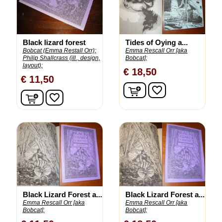
Black lizard forest
Tides of Oying a...
Bobcat (Emma Restall Orr);
Emma Rescall Orr [aka
Philip Shallcrass (ill., design,
Bobcat];
layout);
€ 18,50
€ 11,50
In winkelwagen
favorite_border
In winkelwagen
favorite_border
Black Lizard Forest a...
Black Lizard Forest a...
Emma Rescall Orr [aka
Emma Rescall Orr [aka
Bobcat];
Bobcat];