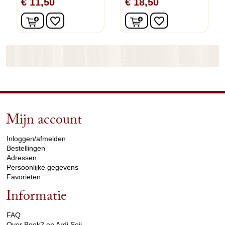
€ 11,50
€ 18,50
In winkelwagen
In winkelwagen
favorite_border
favorite_border
Mijn account
arrow_drop_down
Inloggen/afmelden
Bestellingen
Adressen
Persoonlijke gegevens
Favorieten
Informatie
arrow_drop_down
FAQ
Over Boek2 en Ardi Seij