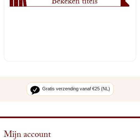
Bekeken titels
Gratis verzending vanaf €25 (NL)
Mijn account
arrow_drop_down