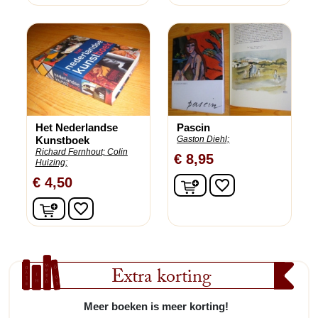
Het Nederlandse
Pascin
Kunstboek
Gaston Diehl;
Richard Fernhout;
Colin
€ 8,95
Huizing;
In winkelwagen
€ 4,50
favorite_border
In winkelwagen
favorite_border
Extra korting
Meer boeken is meer korting!