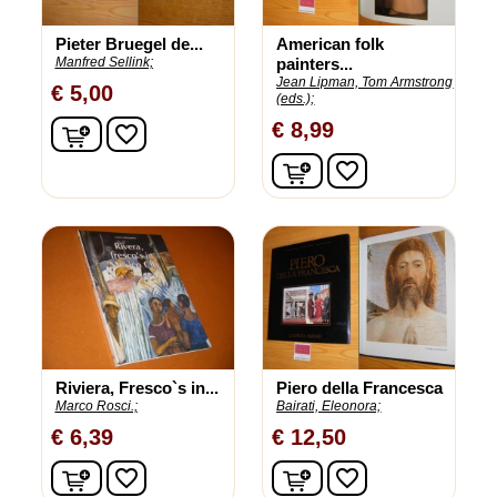
Pieter Bruegel de...
American folk
Manfred Sellink;
painters...
Jean Lipman, Tom Armstrong
€ 5,00
(eds.);
In winkelwagen
€ 8,99
favorite_border
In winkelwagen
favorite_border
Riviera, Fresco`s in...
Piero della Francesca
Marco Rosci.;
Bairati, Eleonora;
€ 6,39
€ 12,50
In winkelwagen
In winkelwagen
favorite_border
favorite_border