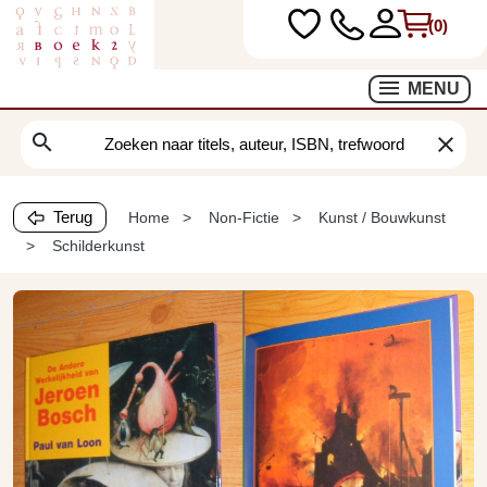
(0)
MENU
search
clear
Terug
Home
Non-Fictie
Kunst / Bouwkunst
Schilderkunst