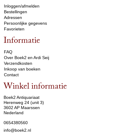
Inloggen/afmelden
Bestellingen
Adressen
Persoonlijke gegevens
Favorieten
Informatie
arrow_drop_down
FAQ
Over Boek2 en Ardi Seij
Verzendkosten
Inkoop van boeken
Contact
Winkel informatie
arrow_drop_down
Boek2 Antiquariaat
Herenweg 24 (unit 3)
3602 AP Maarssen
Nederland
0654380560
info@boek2.nl