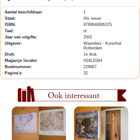
Aantal beschikbaar:
1
Staat:
Als nieuw
ISBN:
9789040095375
Taal:
nl
Jaar van uitgifte:
2001
Uitgever:
Waanders - Kunsthal
Rotterdam
Druk:
1e druk
Magazijn locatie:
H24LD364
Boeknummer:
229867
Pagina's:
32
Ook interessant