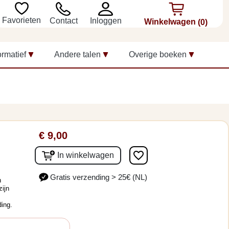
Favorieten
Inloggen
Contact
Winkelwagen
(0)
ormatief
Andere talen
Overige boeken
€ 9,00
favorite_border
In winkelwagen
Gratis verzending > 25€ (NL)
n
zijn
ing.