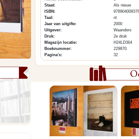
Staat:
Als nieuw
ISBN:
97890400937
Taal:
nl
Jaar van uitgifte:
2000
Uitgever:
Waanders
Druk:
2e druk
Magazijn locatie:
H24LD364
Boeknummer:
229870
Pagina's:
32
Oo