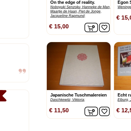
On the edge of reality.
Egon 
Noboyuki Senzoku, Hanneke de Man,
Weninger
Maartje de Haan, Piet de Jonge,
Jacqueline Rapmund;
€ 15,
In winkelwagen
€ 15,00
favorite_border
Japanische Tuschmalereien
Echt ra
Daschkewitz, Viktoria;
Elburg, 
In winkelwagen
€ 11,50
€ 12,
favorite_border