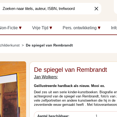
clear
Non-Fictie
Vrije Tijd
Pers. ontwikkeling
Inf
childerkunst
De spiegel van Rembrandt
De spiegel van Rembrandt
Jan Wolkers;
Geillustreerde hardback als nieuw. Mooi ex.
Deel zes uit een serie kinder-kunstboeken. Biografie e
achtergrond van de spiegel van Rembrandt, foto's van 
vele zelfportretten en andere kunstwerken die hij in de
zeventiende eeuw gemaakt heeft . Met fotoverantwoord
Aantal beschikbaar:
1