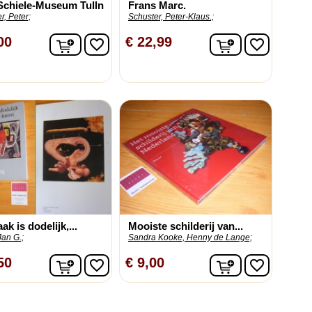
Schiele-Museum Tulln
Frans Marc.
, Peter;
Schuster, Peter-Klaus.;
In winkelwagen
In winkelwag
00
€ 22,99
favorite_border
favorite_border
ak is dodelijk,...
Mooiste schilderij van...
Jan G.;
Sandra Kooke, Henny de Lange;
In winkelwagen
In winkelwag
50
€ 9,00
favorite_border
favorite_border