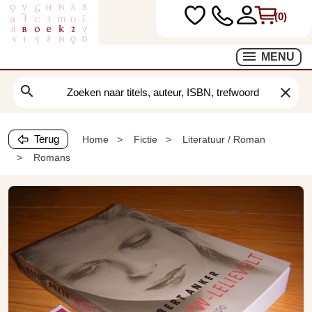
(0)
MENU
search
clear
Terug
Home
Fictie
Literatuur / Roman
Romans