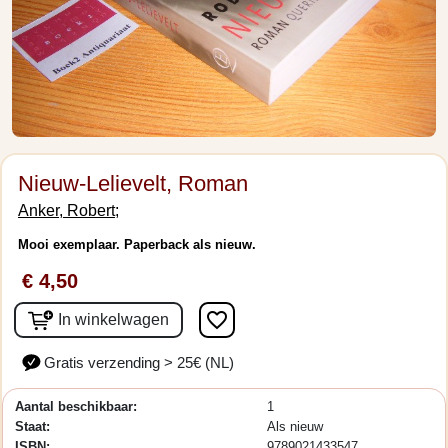
Nieuw-Lelievelt, Roman
Anker, Robert;
Mooi exemplaar. Paperback als nieuw.
€ 4,50
favorite_border
In winkelwagen
Gratis verzending > 25€ (NL)
Aantal beschikbaar:
1
Staat:
Als nieuw
ISBN:
9789021433547