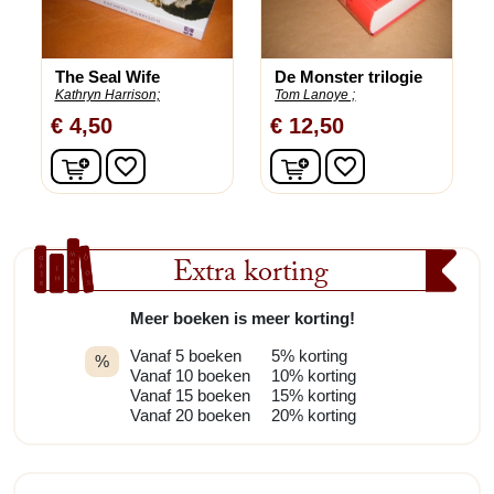
The Seal Wife
De Monster trilogie
Kathryn Harrison;
Tom Lanoye ;
€ 4,50
€ 12,50
In winkelwagen
In winkelwagen
favorite_border
favorite_border
Extra korting
Meer boeken is meer korting!
Vanaf 5 boeken
5% korting
%
Vanaf 10 boeken
10% korting
Vanaf 15 boeken
15% korting
Vanaf 20 boeken
20% korting