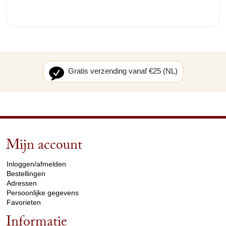
Gratis verzending vanaf €25 (NL)
Mijn account
arrow_drop_down
Inloggen/afmelden
Bestellingen
Adressen
Persoonlijke gegevens
Favorieten
Informatie
arrow_drop_down