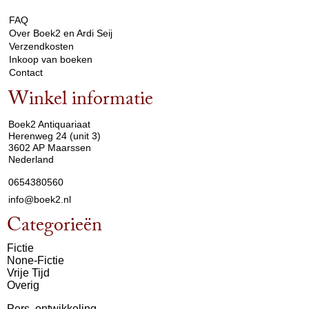
FAQ
Over Boek2 en Ardi Seij
Verzendkosten
Inkoop van boeken
Contact
Winkel informatie
arrow_drop_down
Boek2 Antiquariaat
Herenweg 24 (unit 3)
3602 AP Maarssen
Nederland
0654380560
info@boek2.nl
Categorieën
Fictie
None-Fictie
Vrije Tijd
Overig
Pers. ontwikkeling