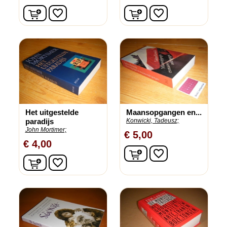
In winkelwagen
In winkelwagen
favorite_border
favorite_border
Het uitgestelde
Maansopgangen en...
paradijs
Konwicki, Tadeusz;
John Mortimer;
€ 5,00
€ 4,00
In winkelwagen
favorite_border
In winkelwagen
favorite_border